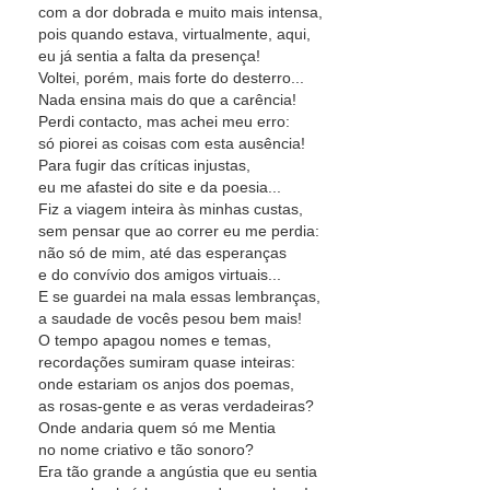
com a dor dobrada e muito mais intensa,
pois quando estava, virtualmente, aqui,
eu já sentia a falta da presença!
Voltei, porém, mais forte do desterro...
Nada ensina mais do que a carência!
Perdi contacto, mas achei meu erro:
só piorei as coisas com esta ausência!
Para fugir das críticas injustas,
eu me afastei do site e da poesia...
Fiz a viagem inteira às minhas custas,
sem pensar que ao correr eu me perdia:
não só de mim, até das esperanças
e do convívio dos amigos virtuais...
E se guardei na mala essas lembranças,
a saudade de vocês pesou bem mais!
O tempo apagou nomes e temas,
recordações sumiram quase inteiras:
onde estariam os anjos dos poemas,
as rosas-gente e as veras verdadeiras?
Onde andaria quem só me Mentia
no nome criativo e tão sonoro?
Era tão grande a angústia que eu sentia