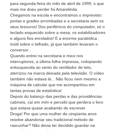
para segunda-feira do mês de abril de 1999, o que
mais me doeu perder foi Amarelinda.
Chegamos na escola e encontramos o imprevisto:
portas e grades arrombadas e a secretaria sem os
seus tesouros! Dos periféricos do computador, só o
teclado esquecido sobre a mesa, os estabilizadores
e alguns fios enrolados! E a enorme parabólica ,
inútil sobre o telhado, já que também levaram o
conversor...
Quando entrei na secretaria e mexi nos
interruptores, a última folha impressa, rodopiando
enlouquecida ao vento do ventilador de teto,
aterrizou na marca deixada pela televisão. O vídeo
também não estava lá... Não ficou nem mesmo a
máquina de calcular que me acompanhou em
tantas provas de estatística!
Depois do balanço das perdas e das providências
cabíveis, caí em mim e percebi que perdera o livro
que estava quase acabando de escrever.
Droga! Por que uma mulher de cinqüenta anos
resolve abandonar seu tradicional método de
rascunhar? Não devia ter decidido guardar na