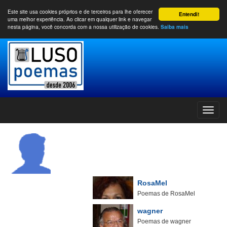
Este site usa cookies próprios e de terceiros para lhe oferecer
Entendi!
uma melhor experiência. Ao clicar em qualquer link e navegar
nesta página, você concorda com a nossa utilização de cookies.
Saiba mais
RosaMel
Poemas de RosaMel
wagner
Poemas de wagner