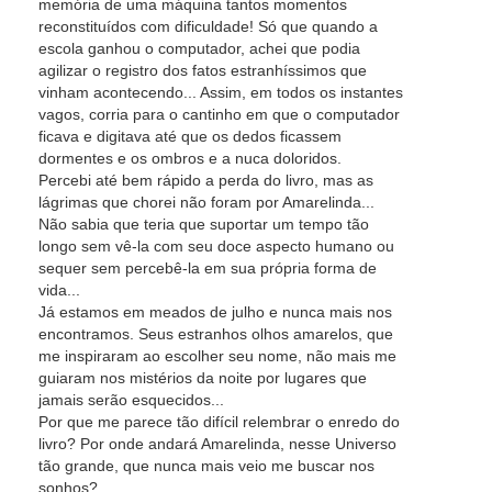
memória de uma máquina tantos momentos
reconstituídos com dificuldade! Só que quando a
escola ganhou o computador, achei que podia
agilizar o registro dos fatos estranhíssimos que
vinham acontecendo... Assim, em todos os instantes
vagos, corria para o cantinho em que o computador
ficava e digitava até que os dedos ficassem
dormentes e os ombros e a nuca doloridos.
Percebi até bem rápido a perda do livro, mas as
lágrimas que chorei não foram por Amarelinda...
Não sabia que teria que suportar um tempo tão
longo sem vê-la com seu doce aspecto humano ou
sequer sem percebê-la em sua própria forma de
vida...
Já estamos em meados de julho e nunca mais nos
encontramos. Seus estranhos olhos amarelos, que
me inspiraram ao escolher seu nome, não mais me
guiaram nos mistérios da noite por lugares que
jamais serão esquecidos...
Por que me parece tão difícil relembrar o enredo do
livro? Por onde andará Amarelinda, nesse Universo
tão grande, que nunca mais veio me buscar nos
sonhos?