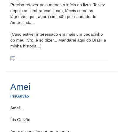
Preciso refazer pelo menos o início do livro. Talvez
depois as lembranças fluam, fáceis como as
lágrimas, que, agora sim, são por saudade de
Amarelinda...
(Caso estiver interessado em mais um pedacinho
do meu livro, é só dizer... Mandarei aqui do Brasil a
minha história...)
Amei
ÍrisGalvão
Amei...
Íris Galvão
Amei e louca fui por amar tanto