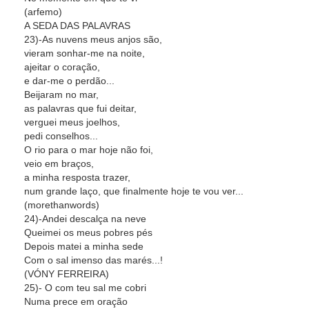
(arfemo)
A SEDA DAS PALAVRAS
23)-As nuvens meus anjos são,
vieram sonhar-me na noite,
ajeitar o coração,
e dar-me o perdão...
Beijaram no mar,
as palavras que fui deitar,
verguei meus joelhos,
pedi conselhos...
O rio para o mar hoje não foi,
veio em braços,
a minha resposta trazer,
num grande laço, que finalmente hoje te vou ver...
(morethanwords)
24)-Andei descalça na neve
Queimei os meus pobres pés
Depois matei a minha sede
Com o sal imenso das marés...!
(VÓNY FERREIRA)
25)- O com teu sal me cobri
Numa prece em oração