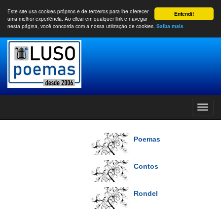
Este site usa cookies próprios e de terceiros para lhe oferecer
Entendi!
uma melhor experiência. Ao clicar em qualquer link e navegar
nesta página, você concorda com a nossa utilização de cookies.
Saiba mais
Poemas
Contos
Rondel