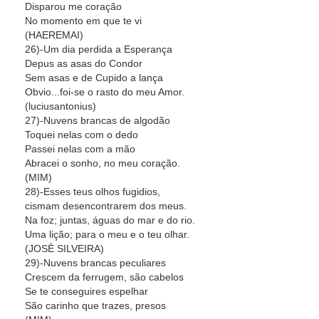
Disparou me coração
No momento em que te vi
(HAEREMAI)
26)-Um dia perdida a Esperança
Depus as asas do Condor
Sem asas e de Cupido a lança
Obvio...foi-se o rasto do meu Amor.
(luciusantonius)
27)-Nuvens brancas de algodão
Toquei nelas com o dedo
Passei nelas com a mão
Abracei o sonho, no meu coração.
(MIM)
28)-Esses teus olhos fugidios,
cismam desencontrarem dos meus.
Na foz; juntas, águas do mar e do rio.
Uma lição; para o meu e o teu olhar.
(JOSÈ SILVEIRA)
29)-Nuvens brancas peculiares
Crescem da ferrugem, são cabelos
Se te conseguires espelhar
São carinho que trazes, presos