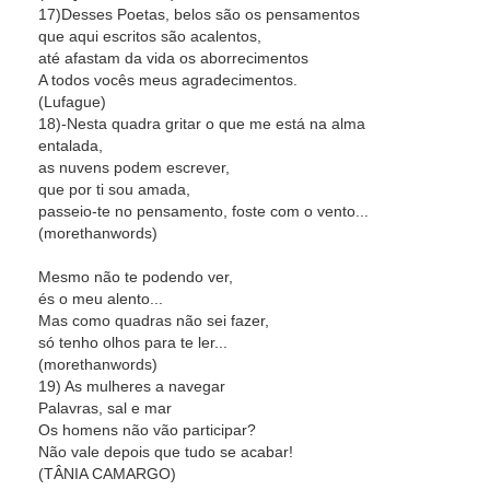
17)Desses Poetas, belos são os pensamentos
que aqui escritos são acalentos,
até afastam da vida os aborrecimentos
A todos vocês meus agradecimentos.
(Lufague)
18)-Nesta quadra gritar o que me está na alma
entalada,
as nuvens podem escrever,
que por ti sou amada,
passeio-te no pensamento, foste com o vento...
(morethanwords)
Mesmo não te podendo ver,
és o meu alento...
Mas como quadras não sei fazer,
só tenho olhos para te ler...
(morethanwords)
19) As mulheres a navegar
Palavras, sal e mar
Os homens não vão participar?
Não vale depois que tudo se acabar!
(TÂNIA CAMARGO)