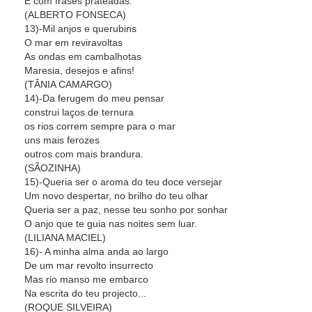
E com frases prateadas.
(ALBERTO FONSECA)
13)-Mil anjos e querubins
O mar em reviravoltas
As ondas em cambalhotas
Maresia, desejos e afins!
(TÂNIA CAMARGO)
14)-Da ferugem do meu pensar
construi laços de ternura
os rios correm sempre para o mar
uns mais ferozes
outros com mais brandura.
(SÃOZINHA)
15)-Queria ser o aroma do teu doce versejar
Um novo despertar, no brilho do teu olhar
Queria ser a paz, nesse teu sonho por sonhar
O anjo que te guia nas noites sem luar.
(LILIANA MACIEL)
16)- A minha alma anda ao largo
De um mar revolto insurrecto
Mas rio manso me embarco
Na escrita do teu projecto...
(ROQUE SILVEIRA)