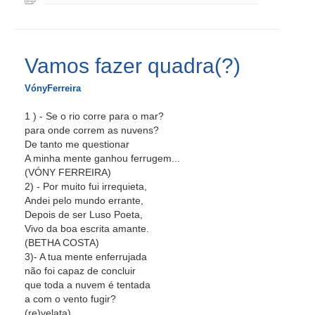
Vamos fazer quadra(?)
VónyFerreira
1 ) - Se o rio corre para o mar?
para onde correm as nuvens?
De tanto me questionar
A minha mente ganhou ferrugem...
(VÓNY FERREIRA)
2) - Por muito fui irrequieta,
Andei pelo mundo errante,
Depois de ser Luso Poeta,
Vivo da boa escrita amante.
(BETHA COSTA)
3)- A tua mente enferrujada
não foi capaz de concluir
que toda a nuvem é tentada
a com o vento fugir?
(re)velata)