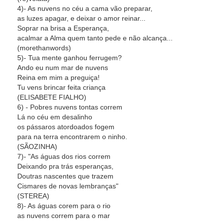
4)- As nuvens no céu a cama vão preparar,
as luzes apagar, e deixar o amor reinar...
Soprar na brisa a Esperança,
acalmar a Alma quem tanto pede e não alcança...
(morethanwords)
5)- Tua mente ganhou ferrugem?
Ando eu num mar de nuvens
Reina em mim a preguiça!
Tu vens brincar feita criança
(ELISABETE FIALHO)
6) - Pobres nuvens tontas correm
Lá no céu em desalinho
os pássaros atordoados fogem
para na terra encontrarem o ninho.
(SÃOZINHA)
7)- "As águas dos rios correm
Deixando pra trás esperanças,
Doutras nascentes que trazem
Cismares de novas lembranças"
(STEREA)
8)- As águas corem para o rio
as nuvens correm para o mar