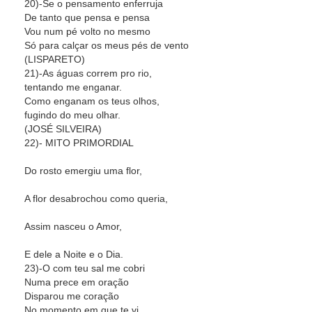
20)-Se o pensamento enferruja
De tanto que pensa e pensa
Vou num pé volto no mesmo
Só para calçar os meus pés de vento
(LISPARETO)
21)-As águas correm pro rio,
tentando me enganar.
Como enganam os teus olhos,
fugindo do meu olhar.
(JOSÉ SILVEIRA)
22)- MITO PRIMORDIAL
Do rosto emergiu uma flor,
A flor desabrochou como queria,
Assim nasceu o Amor,
E dele a Noite e o Dia.
23)-O com teu sal me cobri
Numa prece em oração
Disparou me coração
No momento em que te vi