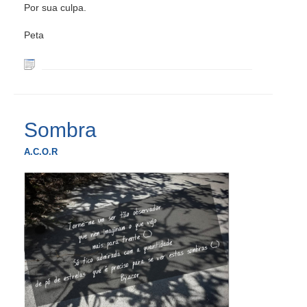
Por sua culpa.
Peta
Sombra
A.C.O.R