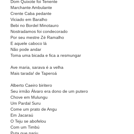
Dom Quixote foi Tenente
Marchante Ambulante
Crente Caba pedante
Viciado em Baralho
Bebi no Bordel Minotauro
Nostradamos foi condecorado
Por seu mestre Zé Ramalho
E aquele caboco lá
Não pode andar
Toma uma bicada e fica a resmungar
Ave maria, sarava é a velha
Mais tarada! de Taperoá
Alberto Caeiro biritero
Seu irmão Álvaro era dono de um putero
Chove em Mulungu
Um Pardal Suru
Come um prato de Angu
Em Jacaraú
O Teju se abofelou
Com um Timbú
Puta que pariu