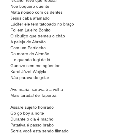
Nicanor teve que rebolar
Noé boquero quente
Mata noiado com os dentes
Jesus caba afamado
Lúcifer ele tem tatooado no braço
Foi em Lajeiro Bonito
O ribuliço que tremeu o chão
A peleja de Abraão
Com um Partideiro
Do morro do Alemão
...e quando fugi de lá
Guenzo sem me agüentar
Karol Józef Wojtyła
Não parava de gritar
Ave maria, sarava é a velha
Mais tarada! de Taperoá
Assaré sujeito honrado
Go go boy a noite
Durante o dia é macho
Patativa é passo brabo
Sorria você esta sendo filmado