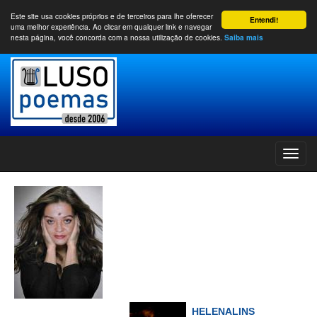
Este site usa cookies próprios e de terceiros para lhe oferecer
Entendi!
uma melhor experiência. Ao clicar em qualquer link e navegar
nesta página, você concorda com a nossa utilização de cookies.
Saiba mais
HELENALINS