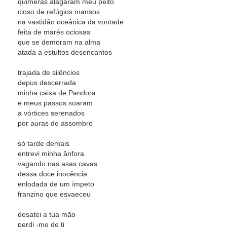
quimeras alagaram meu peito
cioso de refúgios mansos
na vastidão oceânica da vontade
feita de marés ociosas
que se demoram na alma
atada a estultos desencantos
trajada de silêncios
depus descerrada
minha caixa de Pandora
e meus passos soaram
a vórtices serenados
por auras de assombro
só tarde demais
entrevi minha ânfora
vagando nas asas cavas
dessa doce inocência
enlodada de um ímpeto
franzino que esvaeceu
desatei a tua mão
perdi -me de ti