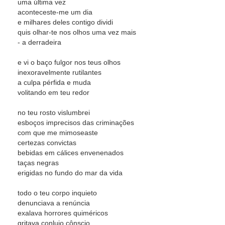
uma última vez
aconteceste-me um dia
e milhares deles contigo dividi
quis olhar-te nos olhos uma vez mais
- a derradeira
e vi o baço fulgor nos teus olhos
inexoravelmente rutilantes
a culpa pérfida e muda
volitando em teu redor
no teu rosto vislumbrei
esboços imprecisos das criminações
com que me mimoseaste
certezas convictas
bebidas em cálices envenenados
taças negras
erigidas no fundo do mar da vida
todo o teu corpo inquieto
denunciava a renúncia
exalava horrores quiméricos
gritava conluio cônscio