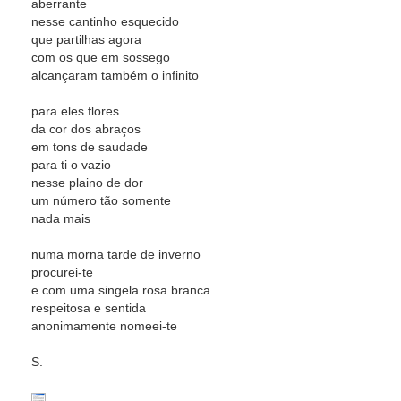
aberrante
nesse cantinho esquecido
que partilhas agora
com os que em sossego
alcançaram também o infinito
para eles flores
da cor dos abraços
em tons de saudade
para ti o vazio
nesse plaino de dor
um número tão somente
nada mais
numa morna tarde de inverno
procurei-te
e com uma singela rosa branca
respeitosa e sentida
anonimamente nomeei-te
S.