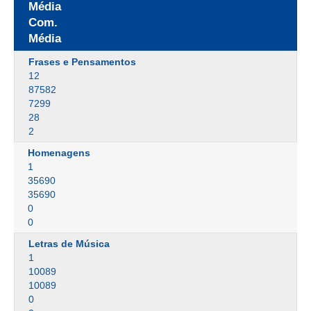
Média
Com.
Média
Frases e Pensamentos
12
87582
7299
28
2
Homenagens
1
35690
35690
0
0
Letras de Música
1
10089
10089
0