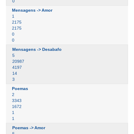
0
Mensagens -> Amor
1
2175
2175
0
0
Mensagens -> Desabafo
5
20987
4197
14
3
Poemas
2
3343
1672
1
1
Poemas -> Amor
5