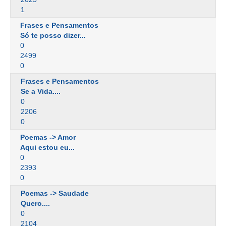
1
Frases e Pensamentos
Só te posso dizer...
0
2499
0
Frases e Pensamentos
Se a Vida....
0
2206
0
Poemas -> Amor
Aqui estou eu...
0
2393
0
Poemas -> Saudade
Quero....
0
2104