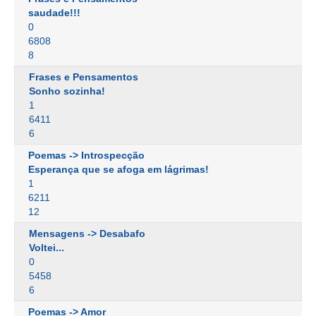
saudade!!!
0
6808
8
Frases e Pensamentos
Sonho sozinha!
1
6411
6
Poemas -> Introspecção
Esperança que se afoga em lágrimas!
1
6211
12
Mensagens -> Desabafo
Voltei...
0
5458
6
Poemas -> Amor