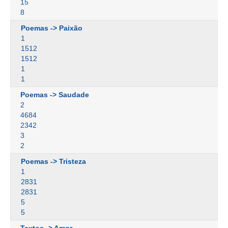
15
8
Poemas -> Paixão
1
1512
1512
1
1
Poemas -> Saudade
2
4684
2342
3
2
Poemas -> Tristeza
1
2831
2831
5
5