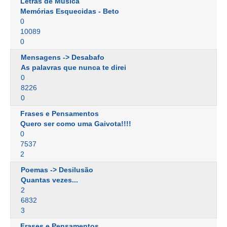
Letras de Música
Memórias Esquecidas - Beto
0
10089
0
Mensagens -> Desabafo
As palavras que nunca te direi
0
8226
0
Frases e Pensamentos
Quero ser como uma Gaivota!!!!
0
7537
2
Poemas -> Desilusão
Quantas vezes...
2
6832
3
Frases e Pensamentos