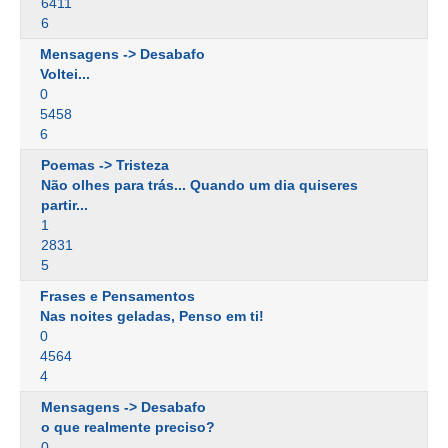
6411
6
Mensagens -> Desabafo
Voltei...
0
5458
6
Poemas -> Tristeza
Não olhes para trás... Quando um dia quiseres
partir...
1
2831
5
Frases e Pensamentos
Nas noites geladas, Penso em ti!
0
4564
4
Mensagens -> Desabafo
o que realmente preciso?
0