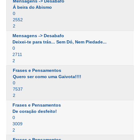
Mensagens -> Desabafo
Á beira do Abismo
0
2552
2
Mensagens -> Desabafo
Deixei-te para trás... Sem Dó, Nem Piedade...
0
2711
2
Frases e Pensamentos
Quero ser como uma Gaivota!!!!
0
7537
2
Frases e Pensamentos
De coração desfeito!
0
3009
2
Frases e Pensamentos