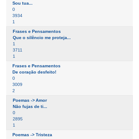
Sou tua...
0
3934
1
Frases e Pensamentos
Que o silêncio me proteja...
1
3711
1
Frases e Pensamentos
De coração desfeito!
0
3009
2
Poemas -> Amor
Não fujas de ti...
0
2895
1
Poemas -> Tristeza