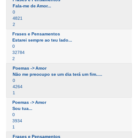
Fala-me de Amor...
0
4821
2
Frases e Pensamentos
Estarei sempre ao teu lado...
0
32784
2
Poemas -> Amor
Não me preocupo se um dia terá um fim.....
0
4264
1
Poemas -> Amor
Sou tua...
0
3934
1
Frases e Pensamentos