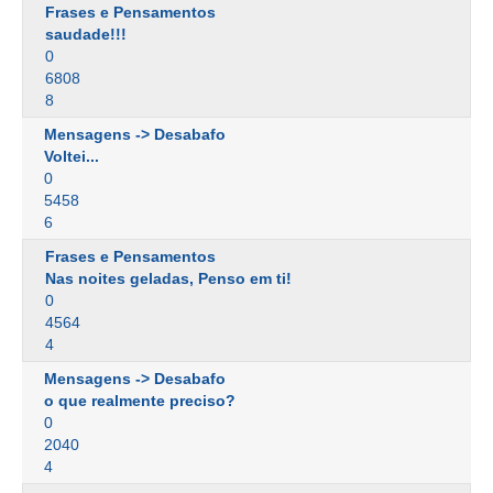
Frases e Pensamentos
saudade!!!
0
6808
8
Mensagens -> Desabafo
Voltei...
0
5458
6
Frases e Pensamentos
Nas noites geladas, Penso em ti!
0
4564
4
Mensagens -> Desabafo
o que realmente preciso?
0
2040
4