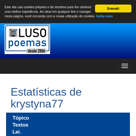
Este site usa cookies próprios e de terceiros para lhe oferecer
Entendi!
uma melhor experiência. Ao clicar em qualquer link e navegar
nesta página, você concorda com a nossa utilização de cookies.
Saiba mais
Estatísticas de
krystyna77
Tópico
Textos
Lei.