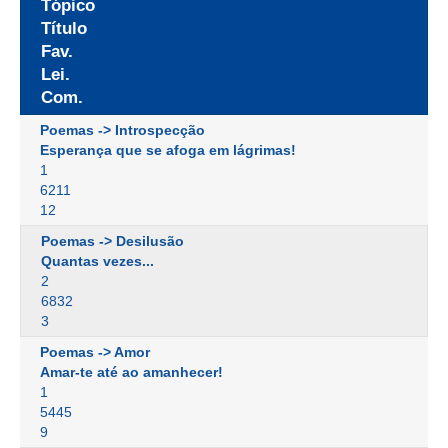
Tópico
Título
Fav.
Lei.
Com.
Poemas -> Introspecção
Esperança que se afoga em lágrimas!
1
6211
12
Poemas -> Desilusão
Quantas vezes...
2
6832
3
Poemas -> Amor
Amar-te até ao amanhecer!
1
5445
9