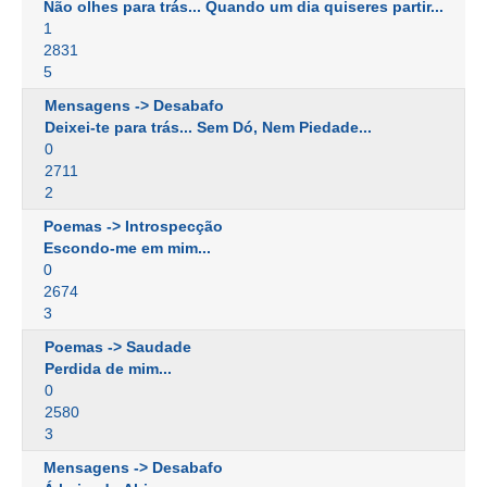
Não olhes para trás... Quando um dia quiseres partir...
1
2831
5
Mensagens -> Desabafo
Deixei-te para trás... Sem Dó, Nem Piedade...
0
2711
2
Poemas -> Introspecção
Escondo-me em mim...
0
2674
3
Poemas -> Saudade
Perdida de mim...
0
2580
3
Mensagens -> Desabafo