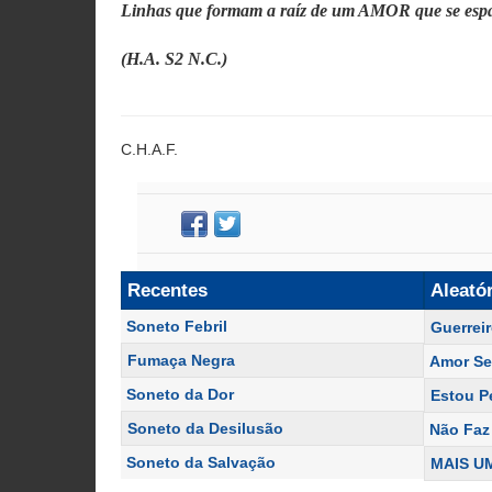
Linhas que formam a raíz de um AMOR que se espal
(H.A. S2 N.C.)
C.H.A.F.
Recentes
Aleató
Soneto Febril
Guerrei
Fumaça Negra
Amor S
Soneto da Dor
Estou P
Soneto da Desilusão
Não Faz
Soneto da Salvação
MAIS U