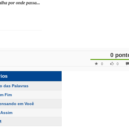
ha por onde passa...
0 pont
0
0
rios
ro das Palavras
em Fim
ensando em Você
 Assim
M