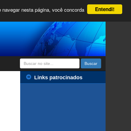
Entendi!
 e navegar nesta página, você concorda
Buscar
Links patrocinados