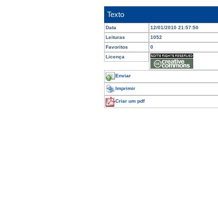
Texto
Data
12/01/2010 21:57:50
Leituras
1052
Favoritos
0
Licença
Enviar
Imprimir
Criar um pdf