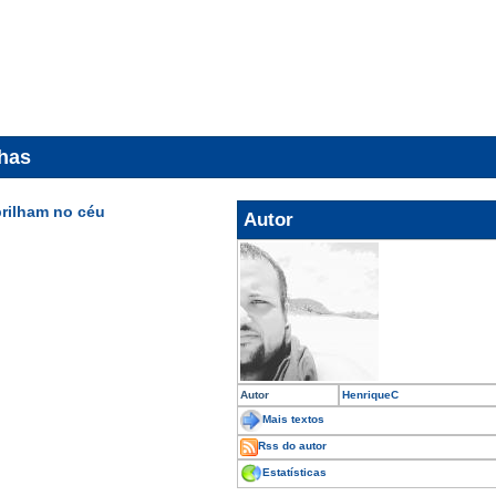
nhas
brilham no céu
Autor
Autor
HenriqueC
Mais textos
Rss do autor
Estatísticas