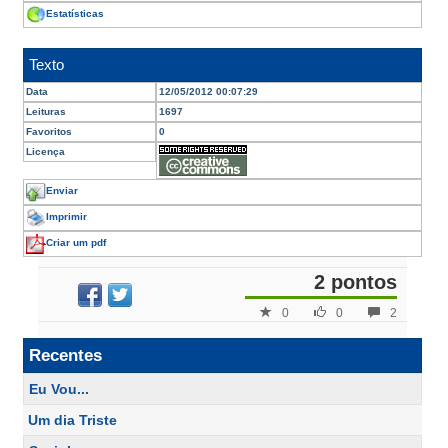
Estatísticas
Texto
Data
12/05/2012 00:07:29
Leituras
1697
Favoritos
0
Licença
Enviar
Imprimir
Criar um pdf
2 pontos
0
0
2
Recentes
Eu Vou...
Um dia Triste