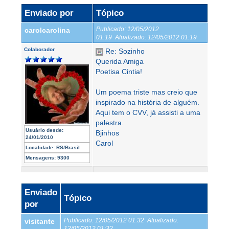
Enviado por
Tópico
Publicado:
12/05/2012
carolcarolina
01:19
Atualizado:
12/05/2012 01:19
Colaborador
Re: Sozinho
Querida Amiga
Poetisa Cintia!
Um poema triste mas creio que
inspirado na história de alguém.
Aqui tem o CVV, já assisti a uma
palestra.
Usuário desde:
Bjinhos
24/01/2010
Carol
Localidade:
RS/Brasil
Mensagens:
9300
Enviado
Tópico
por
Publicado:
12/05/2012 01:32
Atualizado:
visitante
12/05/2012 01:32