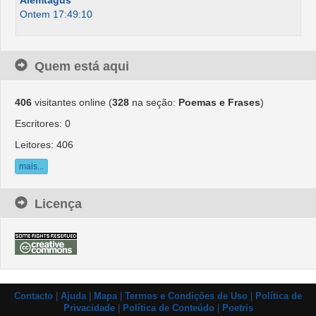
Alemtagus
Ontem 17:49:10
Quem está aqui
406
visitantes online (
328
na seção:
Poemas e Frases
)
Escritores: 0
Leitores: 406
mais...
Licença
Contacto
|
Ajuda
|
Mapa
|
Termos e Condições de Uso
|
Política de
Privacidade
|
Política de Conteúdo
|
Poetris