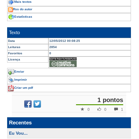
Mais textos
Rss do autor
Estatísticas
Texto
Data
12/05/2012 00:08:25
Leituras
2854
Favoritos
0
Licença
Enviar
Imprimir
Criar um pdf
1 pontos
0
0
1
Recentes
Eu Vou...