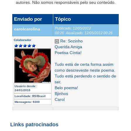
autores. Não somos responsáveis pelo seu conteúdo.
Enviado por
Tópico
Publicado:
12/05/2012
carolcarolina
00:26
Atualizado:
12/05/2012 00:26
Colaborador
Re: Sozinho
Querida Amiga
Poetisa Cíntia!
Tudo está de certa forma assim
como descreveste neste poema.
Tudo está perdendo o sentido de
ser.
Usuário desde:
Belo poema!
24/01/2010
Bjinhos
Localidade:
RS/Brasil
Carol
Mensagens:
9300
Links patrocinados