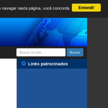
Entendi!
 e navegar nesta página, você concorda
Buscar
Links patrocinados