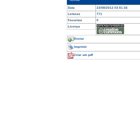
Data
23/08/2012 03:51:34
Leituras
771
Favoritos
0
Licença
Enviar
Imprimir
Criar um pdf