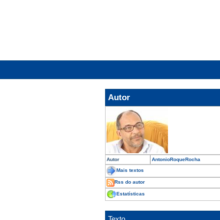
Autor
Autor
AntonioRoqueRocha
Mais textos
Rss do autor
Estatísticas
Texto