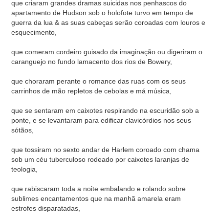
que criaram grandes dramas suicidas nos penhascos do
apartamento de Hudson sob o holofote turvo em tempo de
guerra da lua & as suas cabeças serão coroadas com louros e
esquecimento,
que comeram cordeiro guisado da imaginação ou digeriram o
caranguejo no fundo lamacento dos rios de Bowery,
que choraram perante o romance das ruas com os seus
carrinhos de mão repletos de cebolas e má música,
que se sentaram em caixotes respirando na escuridão sob a
ponte, e se levantaram para edificar clavicórdios nos seus
sótãos,
que tossiram no sexto andar de Harlem coroado com chama
sob um céu tuberculoso rodeado por caixotes laranjas de
teologia,
que rabiscaram toda a noite embalando e rolando sobre
sublimes encantamentos que na manhã amarela eram
estrofes disparatadas,