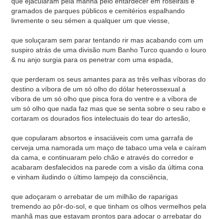
que ejacularam pela manhã pelo entardecer em roseirais e
gramados de parques públicos e cemitérios espalhando
livremente o seu sémen a qualquer um que viesse,
que soluçaram sem parar tentando rir mas acabando com um
suspiro atrás de uma divisão num Banho Turco quando o louro
& nu anjo surgia para os penetrar com uma espada,
que perderam os seus amantes para as três velhas víboras do
destino a víbora de um só olho do dólar heterossexual a
víbora de um só olho que pisca fora do ventre e a víbora de
um só olho que nada faz mas que se senta sobre o seu rabo e
cortaram os dourados fios intelectuais do tear do artesão,
que copularam absortos e insaciáveis com uma garrafa de
cerveja uma namorada um maço de tabaco uma vela e caíram
da cama, e continuaram pelo chão e através do corredor e
acabaram desfalecidos na parede com a visão da última cona
e vinham iludindo o último lampejo da consciência,
que adoçaram o arrebatar de um milhão de raparigas
tremendo ao pôr-do-sol, e que tinham os olhos vermelhos pela
manhã mas que estavam prontos para adoçar o arrebatar do