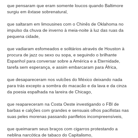
que pensaram que eram somente loucos quando Baltimore
surgiu em êxtase sobrenatural,
que saltaram em limousines com o Chinês de Oklahoma no
impulso da chuva de inverno à meia-noite à luz das ruas da
pequena cidade,
que vadiaram esfomeados e solitários através de Houston à
procura de jazz ou sexo ou sopa, e seguindo o brilhante
Espanhol para conversar sobre a América e a Eternidade,
tarefa sem esperança, e assim embarcaram para África,
que desapareceram nos vulcões do México deixando nada
para trás excepto a sombra do macacão e da lava e da cinza
da poesia espalhada na lareira de Chicago,
que reapareceram na Costa Oeste investigando o FBI de
barbas e calções com grandes e sensuais olhos pacifistas nas
suas peles morenas passando panfletos incompreensíveis,
que queimaram seus braços com cigarros protestando a
neblina narcótica de tabaco do Capitalismo,