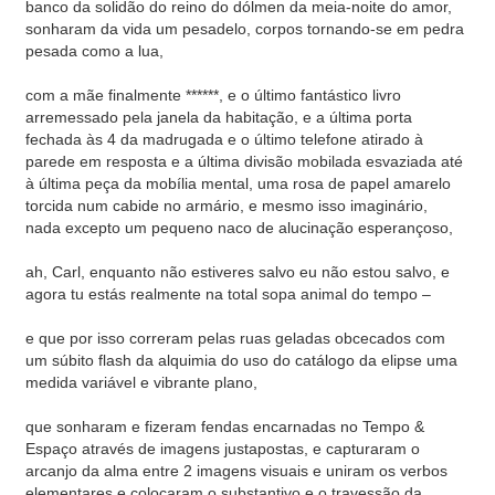
banco da solidão do reino do dólmen da meia-noite do amor,
sonharam da vida um pesadelo, corpos tornando-se em pedra
pesada como a lua,
com a mãe finalmente ******, e o último fantástico livro
arremessado pela janela da habitação, e a última porta
fechada às 4 da madrugada e o último telefone atirado à
parede em resposta e a última divisão mobilada esvaziada até
à última peça da mobília mental, uma rosa de papel amarelo
torcida num cabide no armário, e mesmo isso imaginário,
nada excepto um pequeno naco de alucinação esperançoso,
ah, Carl, enquanto não estiveres salvo eu não estou salvo, e
agora tu estás realmente na total sopa animal do tempo –
e que por isso correram pelas ruas geladas obcecados com
um súbito flash da alquimia do uso do catálogo da elipse uma
medida variável e vibrante plano,
que sonharam e fizeram fendas encarnadas no Tempo &
Espaço através de imagens justapostas, e capturaram o
arcanjo da alma entre 2 imagens visuais e uniram os verbos
elementares e colocaram o substantivo e o travessão da