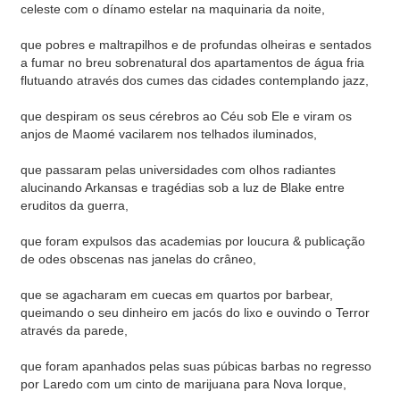
celeste com o dínamo estelar na maquinaria da noite,
que pobres e maltrapilhos e de profundas olheiras e sentados
a fumar no breu sobrenatural dos apartamentos de água fria
flutuando através dos cumes das cidades contemplando jazz,
que despiram os seus cérebros ao Céu sob Ele e viram os
anjos de Maomé vacilarem nos telhados iluminados,
que passaram pelas universidades com olhos radiantes
alucinando Arkansas e tragédias sob a luz de Blake entre
eruditos da guerra,
que foram expulsos das academias por loucura & publicação
de odes obscenas nas janelas do crâneo,
que se agacharam em cuecas em quartos por barbear,
queimando o seu dinheiro em jacós do lixo e ouvindo o Terror
através da parede,
que foram apanhados pelas suas púbicas barbas no regresso
por Laredo com um cinto de marijuana para Nova Iorque,