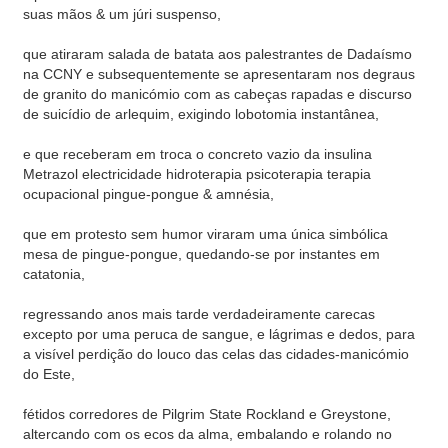
suas mãos & um júri suspenso,
que atiraram salada de batata aos palestrantes de Dadaísmo
na CCNY e subsequentemente se apresentaram nos degraus
de granito do manicómio com as cabeças rapadas e discurso
de suicídio de arlequim, exigindo lobotomia instantânea,
e que receberam em troca o concreto vazio da insulina
Metrazol electricidade hidroterapia psicoterapia terapia
ocupacional pingue-pongue & amnésia,
que em protesto sem humor viraram uma única simbólica
mesa de pingue-pongue, quedando-se por instantes em
catatonia,
regressando anos mais tarde verdadeiramente carecas
excepto por uma peruca de sangue, e lágrimas e dedos, para
a visível perdição do louco das celas das cidades-manicómio
do Este,
fétidos corredores de Pilgrim State Rockland e Greystone,
altercando com os ecos da alma, embalando e rolando no