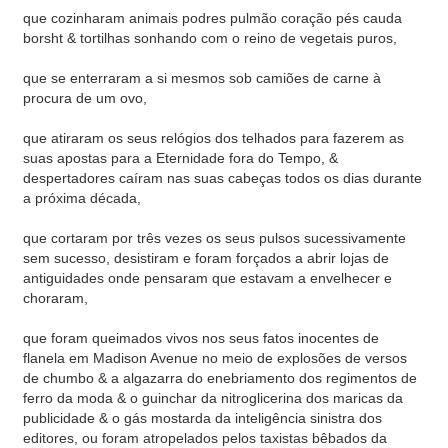
que cozinharam animais podres pulmão coração pés cauda
borsht & tortilhas sonhando com o reino de vegetais puros,
que se enterraram a si mesmos sob camiões de carne à
procura de um ovo,
que atiraram os seus relógios dos telhados para fazerem as
suas apostas para a Eternidade fora do Tempo, &
despertadores caíram nas suas cabeças todos os dias durante
a próxima década,
que cortaram por três vezes os seus pulsos sucessivamente
sem sucesso, desistiram e foram forçados a abrir lojas de
antiguidades onde pensaram que estavam a envelhecer e
choraram,
que foram queimados vivos nos seus fatos inocentes de
flanela em Madison Avenue no meio de explosões de versos
de chumbo & a algazarra do enebriamento dos regimentos de
ferro da moda & o guinchar da nitroglicerina dos maricas da
publicidade & o gás mostarda da inteligência sinistra dos
editores, ou foram atropelados pelos taxistas bêbados da