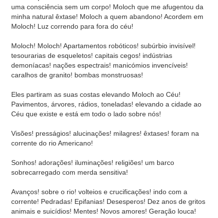
uma consciência sem um corpo! Moloch que me afugentou da
minha natural êxtase! Moloch a quem abandono! Acordem em
Moloch! Luz correndo para fora do céu!
Moloch! Moloch! Apartamentos robóticos! subúrbio invisível!
tesourarias de esqueletos! capitais cegos! indústrias
demoníacas! nações espectrais! manicómios invencíveis!
caralhos de granito! bombas monstruosas!
Eles partiram as suas costas elevando Moloch ao Céu!
Pavimentos, árvores, rádios, toneladas! elevando a cidade ao
Céu que existe e está em todo o lado sobre nós!
Visões! presságios! alucinações! milagres! êxtases! foram na
corrente do rio Americano!
Sonhos! adorações! iluminações! religiões! um barco
sobrecarregado com merda sensitiva!
Avanços! sobre o rio! volteios e crucificações! indo com a
corrente! Pedradas! Epifanias! Desesperos! Dez anos de gritos
animais e suicídios! Mentes! Novos amores! Geração louca!