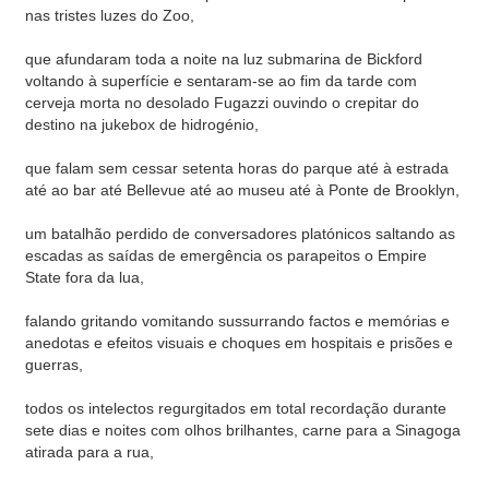
nas tristes luzes do Zoo,
que afundaram toda a noite na luz submarina de Bickford
voltando à superfície e sentaram-se ao fim da tarde com
cerveja morta no desolado Fugazzi ouvindo o crepitar do
destino na jukebox de hidrogénio,
que falam sem cessar setenta horas do parque até à estrada
até ao bar até Bellevue até ao museu até à Ponte de Brooklyn,
um batalhão perdido de conversadores platónicos saltando as
escadas as saídas de emergência os parapeitos o Empire
State fora da lua,
falando gritando vomitando sussurrando factos e memórias e
anedotas e efeitos visuais e choques em hospitais e prisões e
guerras,
todos os intelectos regurgitados em total recordação durante
sete dias e noites com olhos brilhantes, carne para a Sinagoga
atirada para a rua,