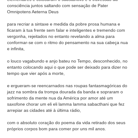
consciência juntos saltando com sensação de Pater
Omnipotens Aeterna Deus
para recriar a sintaxe e medida da pobre prosa humana e
ficaram à tua frente sem falar e inteligentes e tremendo com
vergonha, rejeitados no entanto revelando a alma para
conformar-se com o ritmo do pensamento na sua cabeça nua
e infinita,
o louco vagabundo e anjo bateu no Tempo, desconhecido, no
entanto colocando aqui o que pode ser deixado para dizer no
tempo que vier após a morte,
e ergueram-se reencarnados nas roupas fantasmagóricas do
jazz na sombra da trompa dourada da banda e sopraram o
sofrimento da mente nua da América por amor até um
saxofone chorar um eli eli lamma lamma sabacthani que fez
arrepiar as cidades até à última rádio,
com o absoluto coração do poema da vida retirado dos seus
próprios corpos bom para comer por uns mil anos.