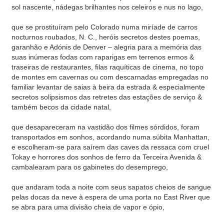
sol nascente, nádegas brilhantes nos celeiros e nus no lago,
que se prostituíram pelo Colorado numa miríade de carros
nocturnos roubados, N. C., heróis secretos destes poemas,
garanhão e Adónis de Denver – alegria para a memória das
suas inúmeras fodas com raparigas em terrenos ermos &
traseiras de restaurantes, filas raquíticas de cinema, no topo
de montes em cavernas ou com descarnadas empregadas no
familiar levantar de saias à beira da estrada & especialmente
secretos solipsismos das retretes das estações de serviço &
também becos da cidade natal,
que desapareceram na vastidão dos filmes sórdidos, foram
transportados em sonhos, acordando numa súbita Manhattan,
e escolheram-se para saírem das caves da ressaca com cruel
Tokay e horrores dos sonhos de ferro da Terceira Avenida &
cambalearam para os gabinetes do desemprego,
que andaram toda a noite com seus sapatos cheios de sangue
pelas docas da neve à espera de uma porta no East River que
se abra para uma divisão cheia de vapor e ópio,