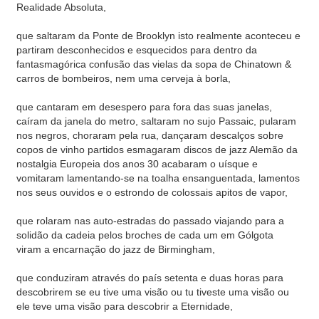
Realidade Absoluta,
que saltaram da Ponte de Brooklyn isto realmente aconteceu e
partiram desconhecidos e esquecidos para dentro da
fantasmagórica confusão das vielas da sopa de Chinatown &
carros de bombeiros, nem uma cerveja à borla,
que cantaram em desespero para fora das suas janelas,
caíram da janela do metro, saltaram no sujo Passaic, pularam
nos negros, choraram pela rua, dançaram descalços sobre
copos de vinho partidos esmagaram discos de jazz Alemão da
nostalgia Europeia dos anos 30 acabaram o uísque e
vomitaram lamentando-se na toalha ensanguentada, lamentos
nos seus ouvidos e o estrondo de colossais apitos de vapor,
que rolaram nas auto-estradas do passado viajando para a
solidão da cadeia pelos broches de cada um em Gólgota
viram a encarnação do jazz de Birmingham,
que conduziram através do país setenta e duas horas para
descobrirem se eu tive uma visão ou tu tiveste uma visão ou
ele teve uma visão para descobrir a Eternidade,