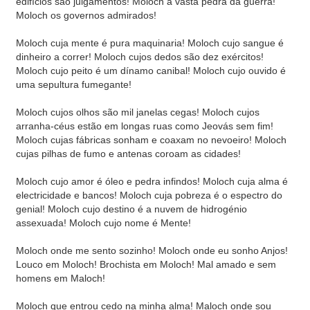
edifícios são julgamentos! Moloch a vasta pedra da guerra!
Moloch os governos admirados!
Moloch cuja mente é pura maquinaria! Moloch cujo sangue é
dinheiro a correr! Moloch cujos dedos são dez exércitos!
Moloch cujo peito é um dínamo canibal! Moloch cujo ouvido é
uma sepultura fumegante!
Moloch cujos olhos são mil janelas cegas! Moloch cujos
arranha-céus estão em longas ruas como Jeovás sem fim!
Moloch cujas fábricas sonham e coaxam no nevoeiro! Moloch
cujas pilhas de fumo e antenas coroam as cidades!
Moloch cujo amor é óleo e pedra infindos! Moloch cuja alma é
electricidade e bancos! Moloch cuja pobreza é o espectro do
genial! Moloch cujo destino é a nuvem de hidrogénio
assexuada! Moloch cujo nome é Mente!
Moloch onde me sento sozinho! Moloch onde eu sonho Anjos!
Louco em Moloch! Brochista em Moloch! Mal amado e sem
homens em Maloch!
Moloch que entrou cedo na minha alma! Maloch onde sou