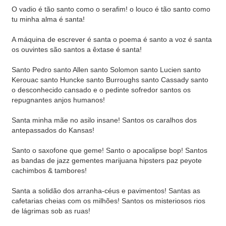
O vadio é tão santo como o serafim! o louco é tão santo como
tu minha alma é santa!
A máquina de escrever é santa o poema é santo a voz é santa
os ouvintes são santos a êxtase é santa!
Santo Pedro santo Allen santo Solomon santo Lucien santo
Kerouac santo Huncke santo Burroughs santo Cassady santo
o desconhecido cansado e o pedinte sofredor santos os
repugnantes anjos humanos!
Santa minha mãe no asilo insane! Santos os caralhos dos
antepassados do Kansas!
Santo o saxofone que geme! Santo o apocalipse bop! Santos
as bandas de jazz gementes marijuana hipsters paz peyote
cachimbos & tambores!
Santa a solidão dos arranha-céus e pavimentos! Santas as
cafetarias cheias com os milhões! Santos os misteriosos rios
de lágrimas sob as ruas!