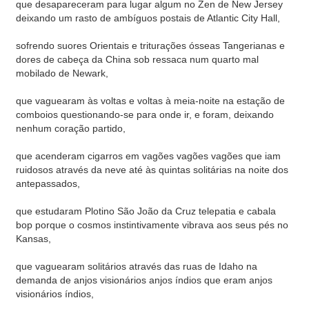
que desapareceram para lugar algum no Zen de New Jersey
deixando um rasto de ambíguos postais de Atlantic City Hall,
sofrendo suores Orientais e triturações ósseas Tangerianas e
dores de cabeça da China sob ressaca num quarto mal
mobilado de Newark,
que vaguearam às voltas e voltas à meia-noite na estação de
comboios questionando-se para onde ir, e foram, deixando
nenhum coração partido,
que acenderam cigarros em vagões vagões vagões que iam
ruidosos através da neve até às quintas solitárias na noite dos
antepassados,
que estudaram Plotino São João da Cruz telepatia e cabala
bop porque o cosmos instintivamente vibrava aos seus pés no
Kansas,
que vaguearam solitários através das ruas de Idaho na
demanda de anjos visionários anjos índios que eram anjos
visionários índios,