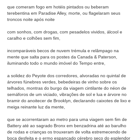
que comeram fogo em hotéis pintados ou beberam
terebentina em Paradise Alley, morte, ou flagelaram seus
troncos noite após noite
com sonhos, com drogas, com pesadelos vividos, álcool e
caralho e colhões sem fim,
incomparáveis becos de nuvem trémula e relâmpago na
mente que salta para os postes da Canada & Paterson,
iluminando todo o mundo imóvel do Tempo entre,
a solidez do Peyote dos corredores, alvoradas no quintal de
árvores fúnebres verdes, bebedeiras de vinho sobre os
telhados, montras do burgo da viagem cintilante do néon de
semáforos de um viciado, vibrações de sol e lua e árvore no
bramir do anoitecer de Brooklyn, declarando caixotes de lixo e
meiga reinante luz da mente,
que se acorrentaram ao metro para uma viagem sem fim de
Battery até ao sagrado Bronx em benzadrina até ao barulho
de rodas e crianças os trouxeram de volta estremecendo de
boca desfeita e o ermo espancado cérebro seco do esplendor