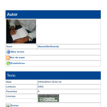
Autor
Autor
ManoelDeAlmeida
Mais textos
Rss do autor
Estatísticas
Texto
Data
23/11/2014 19:22:14
Leituras
2431
Favoritos
0
Licença
Enviar