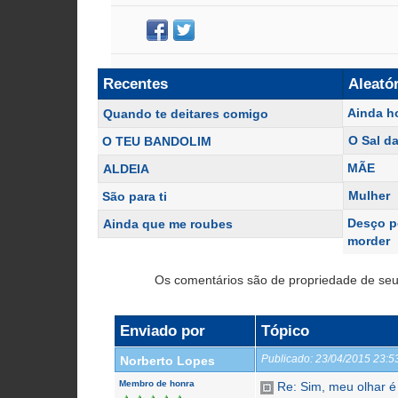
Recentes
Aleató
Ainda h
Quando te deitares comigo
O Sal da
O TEU BANDOLIM
MÃE
ALDEIA
Mulher
São para ti
Desço pe
Ainda que me roubes
morder
Os comentários são de propriedade de seu
Enviado por
Tópico
Publicado:
23/04/2015 23:
Norberto Lopes
Membro de honra
Re: Sim, meu olhar é 