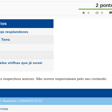
2 pont
0
0
rios
oje resplandeces
 Terra
las virilhas que já ousei
s respectivos autores. Não somos responsáveis pelo seu conteúdo.
53
Atualizado:
23/04/2015 23:53
triste