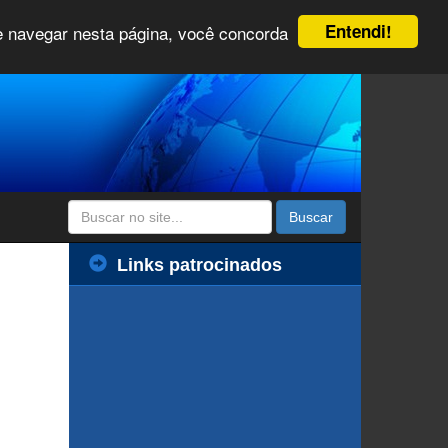
Entendi!
 e navegar nesta página, você concorda
Buscar
Links patrocinados