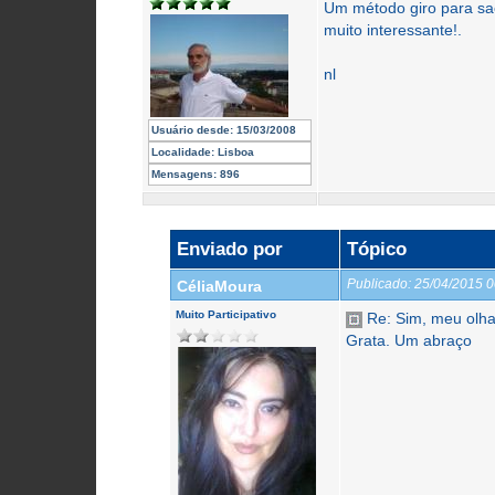
Um método giro para sacu
muito interessante!.
nl
Usuário desde:
15/03/2008
Localidade:
Lisboa
Mensagens:
896
Enviado por
Tópico
Publicado:
25/04/2015 
CéliaMoura
Muito Participativo
Re: Sim, meu olhar
Grata. Um abraço