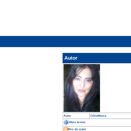
Autor
Autor
CéliaMoura
Mais textos
Rss do autor