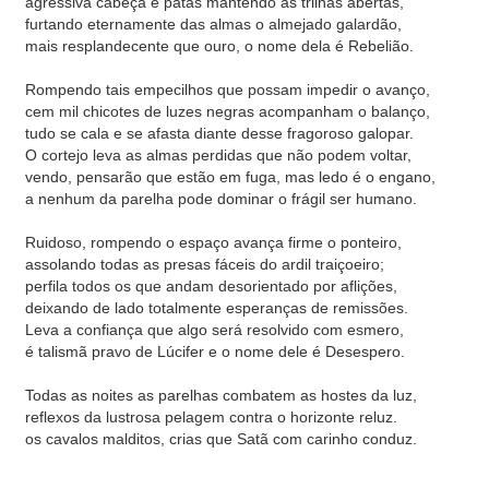
agressiva cabeça e patas mantendo as trilhas abertas,
furtando eternamente das almas o almejado galardão,
mais resplandecente que ouro, o nome dela é Rebelião.
Rompendo tais empecilhos que possam impedir o avanço,
cem mil chicotes de luzes negras acompanham o balanço,
tudo se cala e se afasta diante desse fragoroso galopar.
O cortejo leva as almas perdidas que não podem voltar,
vendo, pensarão que estão em fuga, mas ledo é o engano,
a nenhum da parelha pode dominar o frágil ser humano.
Ruidoso, rompendo o espaço avança firme o ponteiro,
assolando todas as presas fáceis do ardil traiçoeiro;
perfila todos os que andam desorientado por aflições,
deixando de lado totalmente esperanças de remissões.
Leva a confiança que algo será resolvido com esmero,
é talismã pravo de Lúcifer e o nome dele é Desespero.
Todas as noites as parelhas combatem as hostes da luz,
reflexos da lustrosa pelagem contra o horizonte reluz.
os cavalos malditos, crias que Satã com carinho conduz.