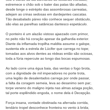
estremece o chão sob o bater das patas tão afiadas,
desde longe o estrépito das assombrosas carreatas,
adejam as crinas sedosas em dardejantes cascatas.
Tão desabalado páreo não conhece sequer obstáculo,
são elas as parelhas satânicas dantesco espetáculo.
O ponteiro é um alazão vistoso ajaezado com primor,
no peito não há coração apesar da galhardia exterior.
Diante da inflamada tropilha maldita assume o galope,
sustenta ele a estrela de Lúcifer que carrega no tope;
tomadas aos alvos dentes as rédeas então são ociosas,
toda a fúria repercute ao longo das bocas espumosas.
Ao lado corre uma égua baia, das ventas o fogo brota,
com a dignidade de mil imperadores no porte trota,
uma legião de desalentados carrega por onde passar,
a falta da coragem semeia, leva ao desanimo sem par;
torpe veneno do maligno injeta nas almas aziaga poção,
tal porte esplêndido engoda, o nome dela é Decepção.
Força insana, vontade obstinada na aferrada corrida,
lendário tropel desconhece fronteira no vento à brida;