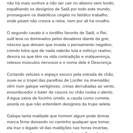
não há mais sonhos a não ser cair no abismo sem fundo,
espalhando os desígnios de Satã por todo este mundo,
prosseguem os diabólicos cingéis no fatídico trabalho,
onde pisam não cresce a relva, nem por ali há orvalho.
O segundo cavalo é o tordilho favorito de Satã, o Rei,
sutil leva os dominados pelos desatinos diante da grei,
néscios que deixam que invada o pensamento negativo,
crendo tolos que de nada valerão luta e esforço reativo;
devora os que têm na vida contradição e malquerença,
retesos músculos nervosos e o nome dele é Descrença.
Cortando velozes o espaço escuro pela estrada de chão,
ouve-se o tropel das parelhas de Lúcifer na imensidão;
vêm num galope vertiginoso, crinas derrubadas ao vento,
ensurdecedor o bater de cascos no chão rouba o alento.
A égua zaina de focinho úmido, a cauda como cometa,
assola os que não entendem desígnios da trupe seleta.
Galopa tanta maldade que homem algum pode domar,
marca firme deixando no caminho qualquer que tomar;
ela traz o legado vil das maldições nas horas incertas,