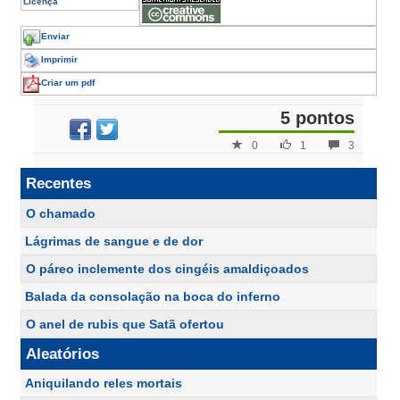
Licença
Enviar
Imprimir
Criar um pdf
5 pontos
0
1
3
Recentes
O chamado
Lágrimas de sangue e de dor
O páreo inclemente dos cingéis amaldiçoados
Balada da consolação na boca do inferno
O anel de rubis que Satã ofertou
Aleatórios
Aniquilando reles mortais