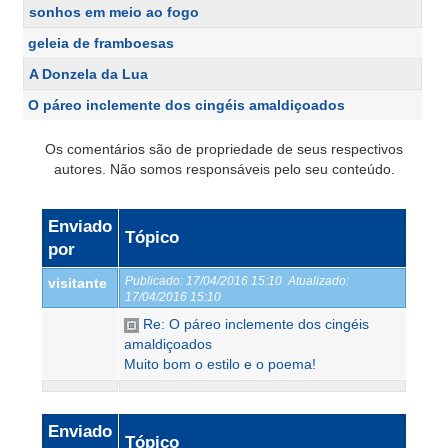
sonhos em meio ao fogo
geleia de framboesas
A Donzela da Lua
O páreo inclemente dos cingéis amaldiçoados
Os comentários são de propriedade de seus respectivos
autores. Não somos responsáveis pelo seu conteúdo.
Enviado
Tópico
por
Publicado:
17/04/2016 15:10
Atualizado:
visitante
17/04/2016 15:10
Re: O páreo inclemente dos cingéis
amaldiçoados
Muito bom o estilo e o poema!
Enviado
Tópico