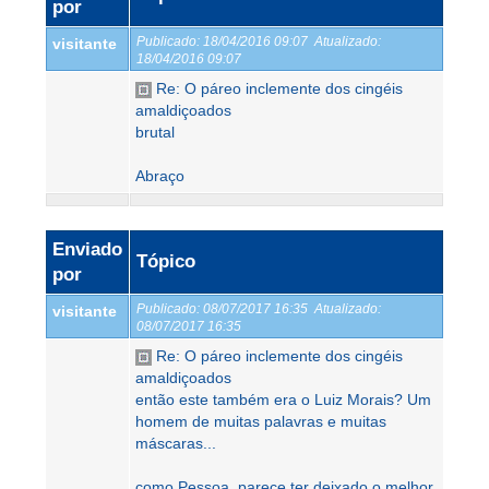
por
Publicado:
18/04/2016 09:07
Atualizado:
visitante
18/04/2016 09:07
Re: O páreo inclemente dos cingéis
amaldiçoados
brutal
Abraço
Enviado
Tópico
por
Publicado:
08/07/2017 16:35
Atualizado:
visitante
08/07/2017 16:35
Re: O páreo inclemente dos cingéis
amaldiçoados
então este também era o Luiz Morais? Um
homem de muitas palavras e muitas
máscaras...
como Pessoa, parece ter deixado o melhor