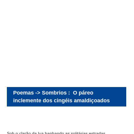
Poemas -> Sombrios
:
O páreo
inclemente dos cingéis amaldiçoados
Sob o clarão da lua banhando as solitárias estradas,