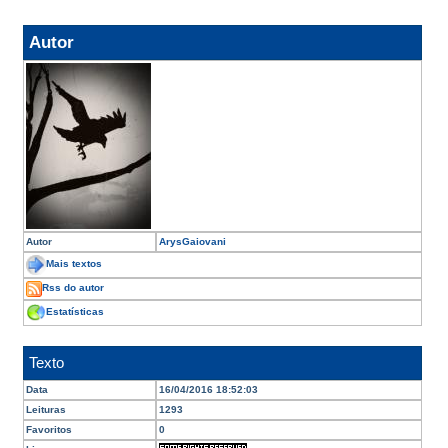
Autor
Autor
ArysGaiovani
Mais textos
Rss do autor
Estatísticas
Texto
Data
16/04/2016 18:52:03
Leituras
1293
Favoritos
0