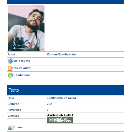
Autor
KaiiqueNascimentto
Mais textos
Rss do autor
Estatísticas
Texto
Data
30/08/2024 02:44:54
Leituras
702
Favoritos
0
Licença
Enviar