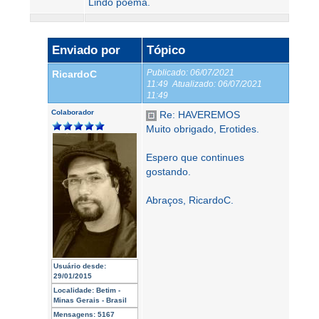
Lindo poema.
Enviado por
Tópico
Publicado:
06/07/2021
RicardoC
11:49
Atualizado:
06/07/2021
11:49
Colaborador
Re: HAVEREMOS
Muito obrigado, Erotides.
Espero que continues
gostando.
Abraços, RicardoC.
Usuário desde:
29/01/2015
Localidade:
Betim -
Minas Gerais - Brasil
Mensagens:
5167