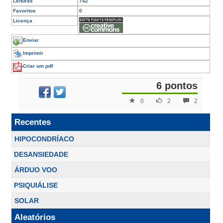
Leituras
742
Favoritos
0
Licença
Enviar
Imprimir
Criar um pdf
6 pontos
0
2
2
Recentes
HIPOCONDRÍACO
DESANSIEDADE
ÁRDUO VOO
PSIQUIÁLISE
SOLAR
Aleatórios