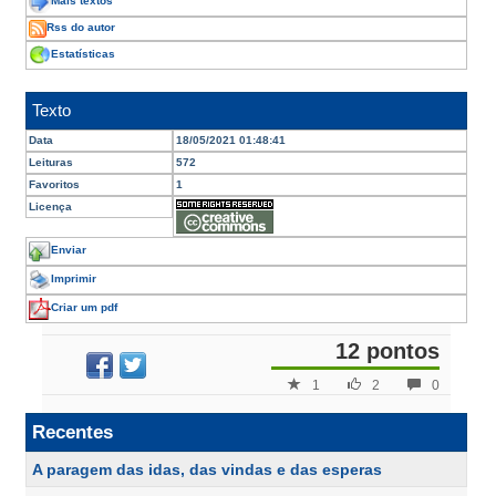
Mais textos
Rss do autor
Estatísticas
Texto
Data
18/05/2021 01:48:41
Leituras
572
Favoritos
1
Licença
Enviar
Imprimir
Criar um pdf
12 pontos
1
2
0
Recentes
A paragem das idas, das vindas e das esperas