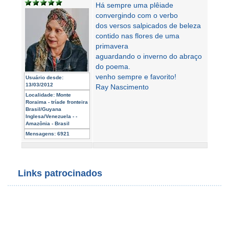
Há sempre uma plêiade
convergindo com o verbo
dos versos salpicados de beleza
contido nas flores de uma
primavera
aguardando o inverno do abraço
do poema.
venho sempre e favorito!
Usuário desde:
13/03/2012
Ray Nascimento
Localidade:
Monte
Roraima - tríade fronteira
Brasil/Guyana
Inglesa/Venezuela - -
Amazônia - Brasil
Mensagens:
6921
Links patrocinados