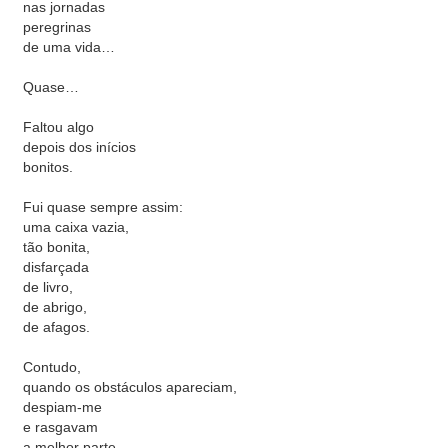
nas jornadas
peregrinas
de uma vida…
Quase…
Faltou algo
depois dos inícios
bonitos.
Fui quase sempre assim:
uma caixa vazia,
tão bonita,
disfarçada
de livro,
de abrigo,
de afagos.
Contudo,
quando os obstáculos apareciam,
despiam-me
e rasgavam
a melhor parte...