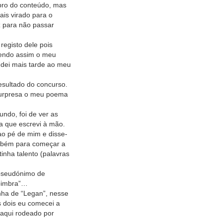
bro do conteúdo, mas
is virado para o
z para não passar
registo dele pois
sendo assim o meu
 dei mais tarde ao meu
esultado do concurso.
surpresa o meu poema
undo, foi de ver as
a que escrevi à mão.
o pé de mim e disse-
ambém para começar a
tinha talento (palavras
 pseudónimo de
Coimbra”…
nha de “Legan”, nesse
 dois eu comecei a
 aqui rodeado por