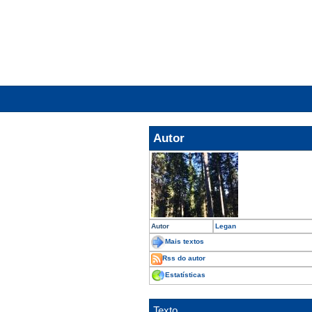
Autor
Autor
Legan
Mais textos
Rss do autor
Estatísticas
Texto