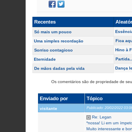
Recentes
Aleató
Essênci
Só mais um pouco
Fica aq
Uma simples recordação
Hino à F
Sorriso contagioso
Partida..
Eternidade
Dança l
De mãos dadas pela vida
Os comentários são de propriedade de seu
Enviado por
Tópico
Publicado:
20/02/2022 03:
visitante
Re: Legan
*nossa! Li em um ímpeto,
Muito interessante e bo