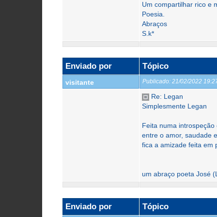
Um compartilhar rico e
Poesia.
Abraços
S.k*
Enviado por
Tópico
Publicado:
21/02/2022 19:
visitante
Re: Legan
Simplesmente Legan
Feita numa introspeção 
entre o amor, saudade e
fica a amizade feita em 
um abraço poeta José (
Enviado por
Tópico