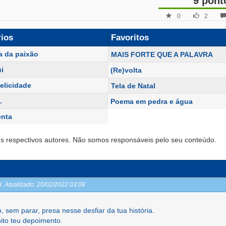
9 pont
0
2
rios
Favoritos
a da paixão
MAIS FORTE QUE A PALAVRA
ui
(Re)volta
elicidade
Tela de Natal
.
Poema em pedra e água
enta
s respectivos autores. Não somos responsáveis pelo seu conteúdo.
08
Atualizado:
20/02/2022 03:08
 sem parar, presa nesse desfiar da tua história.
nito teu depoimento.