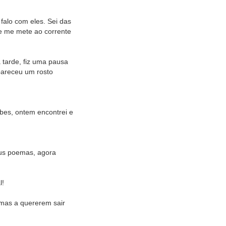
falo com eles. Sei das
e me mete ao corrente
 tarde, fiz uma pausa
apareceu um rosto
bes, ontem encontrei e
eus poemas, agora
l!
imas a quererem sair