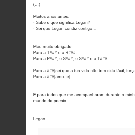
(…)
Muitos anos antes:
- Sabe o que significa Legan?
- Sei que Legan condiz contigo…
Meu muito obrigado:
Para a T### e o R###.
Para a P###, o S###, o S### e o T###.
Para a ###[sei que a tua vida não tem sido fácil, força
Para a ###[amo-te].
E para todos que me acompanharam durante a minha
mundo da poesia…
Legan