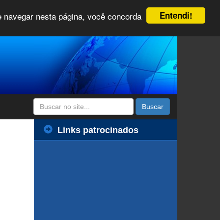
Entendi!
 e navegar nesta página, você concorda
Buscar
Links patrocinados