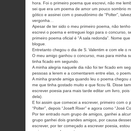
hora. Foi o primeiro poema que escrevi, não me lem
sei que era um poema de amor um pouco sombrio ma
gótico e assinei com o pseudónimo de “Polter”, talve
vergonha…
Apesar de ter sido o meu primeiro poema, não tenho 
escrevi o poema e entreguei logo para o concurso, 
primeiro poema oficial é “A sala redonda”. Nome que
blogue.
Entretanto chegou o dia de S. Valentim e com ele o r
O meu amigo ganhou o concurso, mas para minha 
tinha ficado em segundo.
A minha alegria naquele dia não foi ter ficado em seg
pessoas a lerem e a comentarem entre elas, o poem
A minha grande amiga quando leu o poema chegou a
me que tinha gostado muito e que ficou fã. Disse t
escrever poesia para mais tarde editar um livro, pois 
dela).
E foi assim que comecei a escrever, primeiro com o
“Polter”, depois “Joseft Rixer” e agora como “José 
Por ter entrado num grupo de amigos, ganhei a alcu
grupo ganhei dois grandes amigos, por causa desses
escrever, por ter começado a escrever poesia, estou