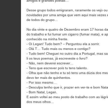
amigos e grandes poetas…
Desse grupo todos emigraram, raramente os vejo ou 
novidades por uma amiga que vem aqui mais vezes 
de todos do grupo…
No dia vinte e quatro de Dezembro eram 17 horas da
do trabalho e fui fumar um cigarro (fumar mata), e 
conhecido na minha frente.
- Oi Legan! Tudo bem? – Perguntou ela a sorrir.
- Olá T… Tudo mais ou menos e contigo?
- Tudo bem! Cheguei no outro dia a Portugal, mas sa
li os teus poemas, já escreveste o livro?
- Não, nem deverei escrever…
- Tens que escrever pois tu tens talento.
- Olha que não tenho e tu só tens uma dúzia dos m
devo ter mais de quinhentos.
- Por isso mesmo…
- Desculpa tenho que ir, prazer em ver-te e bom Nata
- Bom Natal, Legan.
E assim voltei ao meu posto de trabalho com as lágr
dos meus olhos…