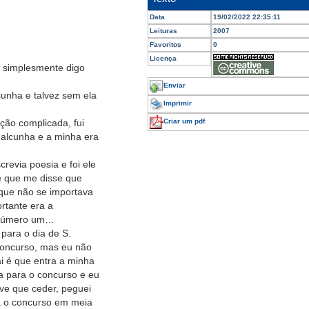
Data
19/02/2022 22:35:11
Leituras
2007
Favoritos
0
Licença
u simplesmente digo
Enviar
cunha e talvez sem ela
Imprimir
ção complicada, fui
Criar um pdf
 alcunha e a minha era
revia poesia e foi ele
e que me disse que
que não se importava
rtante era a
ã número um…
ara o dia de S.
oncurso, mas eu não
i é que entra a minha
 para o concurso e eu
ive que ceder, peguei
a o concurso em meia