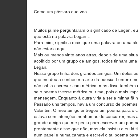
Como um pássaro que voa…
Muitos já me perguntaram o significado de Legan, e
que está na palavra Legan…
Para mim, significa mais que uma palavra ou uma al
não estaria aqui.
Mais ou menos vinte anos atras, depois de uma situa
acolhido por um grupo de amigos, todos tinham uma
Legan.
Nesse grupo tinha dois grandes amigos. Um deles esc
que me deu a conhecer a arte da poesia. Lembro-m
não sabia escrever com métrica, mas disse também 
se o poema tivesse métrica ou rima, pois o mais impo
mensagem. Enquanto à outra viria a ser a minha f
Passado uns tempos, havia um concurso de poemas p
Valentim. O meu amigo entregou um poema para o c
estava com intenções nenhumas de concorrer, mas a
grande amiga que me pediu para escrever um poema
prontamente disse que não, mas ela insistiu e eu lá t
num papel e numa caneta e escrevi o tal poema par