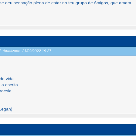
 me deu sensação plena de estar no teu grupo de Amigos, que amam
27
Atualizado:
21/02/2022 19:27
de vida
 a escrita
poesia
Legan)