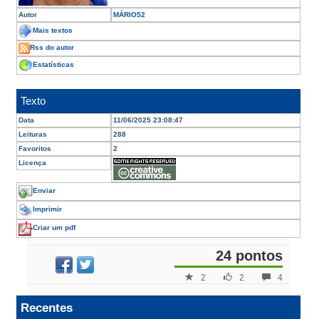
Autor
MÁRIO52
Mais textos
Rss do autor
Estatísticas
Texto
Data
11/06/2025 23:08:47
Leituras
288
Favoritos
2
Licença
Enviar
Imprimir
Criar um pdf
24 pontos
2
2
4
Recentes