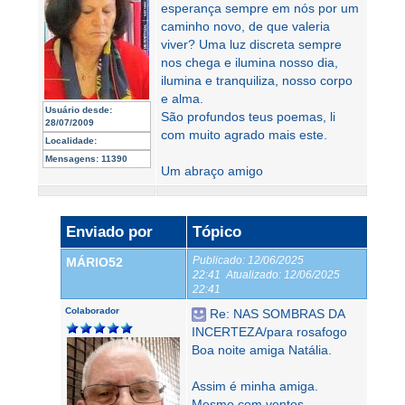
esperança sempre em nós por um
caminho novo, de que valeria
viver? Uma luz discreta sempre
nos chega e ilumina nosso dia,
ilumina e tranquiliza, nosso corpo
e alma.
Usuário desde:
São profundos teus poemas, li
28/07/2009
com muito agrado mais este.
Localidade:
Mensagens:
11390
Um abraço amigo
Enviado por
Tópico
Publicado:
12/06/2025
MÁRIO52
22:41
Atualizado:
12/06/2025
22:41
Colaborador
Re: NAS SOMBRAS DA
INCERTEZA/para rosafogo
Boa noite amiga Natália.
Assim é minha amiga.
Mesmo com ventos