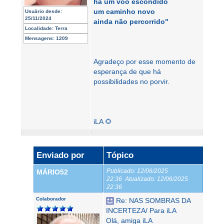
há um voo escondido
um caminho novo
Usuário desde:
25/11/2024
ainda não percorrido"
Localidade:
Terra
Mensagens:
1209
Agradeço por esse momento de
esperança de que há
possibilidades no porvir.
iLA 🌻
Enviado por
Tópico
Publicado:
12/06/2025
MÁRIO52
22:36
Atualizado:
12/06/2025
22:36
Colaborador
Re: NAS SOMBRAS DA
INCERTEZA/ Para iLA
Olá, amiga iLA