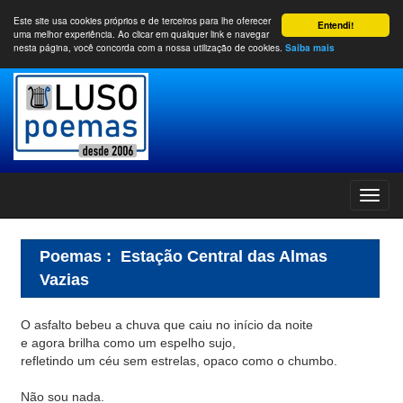
Este site usa cookies próprios e de terceiros para lhe oferecer
Entendi!
uma melhor experiência. Ao clicar em qualquer link e navegar
nesta página, você concorda com a nossa utilização de cookies.
Saiba mais
Poemas
:
Estação Central das Almas
Vazias
O asfalto bebeu a chuva que caiu no início da noite
e agora brilha como um espelho sujo,
refletindo um céu sem estrelas, opaco como o chumbo.
Não sou nada.