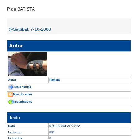
P de BATISTA
@Setúbal, 7-10-2008
Autor
Autor
Batista
Mais textos
Rss do autor
Estatísticas
Texto
Data
07/10/2008 21:29:22
Leituras
891
Favoritos
0