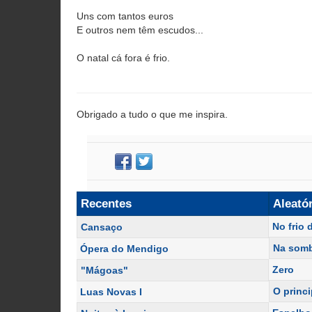
Uns com tantos euros
E outros nem têm escudos...
O natal cá fora é frio.
Obrigado a tudo o que me inspira.
Recentes
Aleató
No frio 
Cansaço
Na som
Ópera do Mendigo
Zero
"Mágoas"
O princi
Luas Novas I