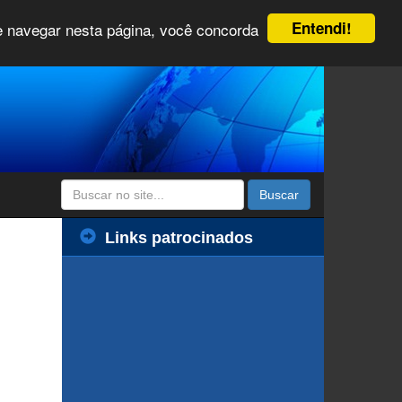
Entendi!
 e navegar nesta página, você concorda
Buscar
Links patrocinados