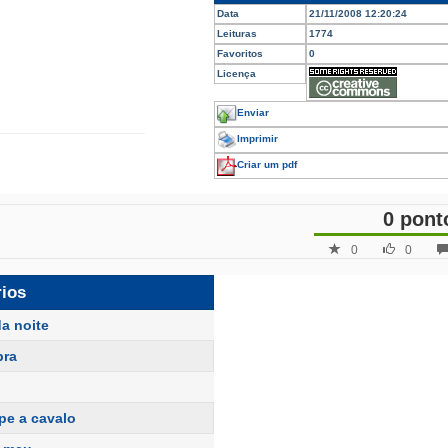
Data
21/11/2008 12:20:24
Leituras
1774
Favoritos
0
Licença
Enviar
Imprimir
Criar um pdf
0 pont
0
0
rios
da noite
bra
pe a cavalo