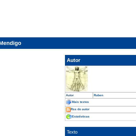
 Mendigo
Autor
Autor
Ruben
Mais textos
Rss do autor
Estatísticas
Texto