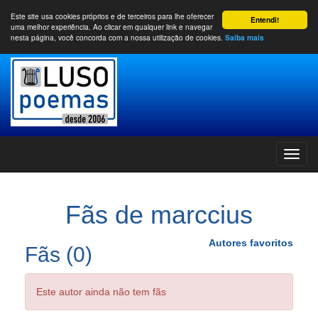
Este site usa cookies próprios e de terceiros para lhe oferecer
Entendi!
uma melhor experiência. Ao clicar em qualquer link e navegar
nesta página, você concorda com a nossa utilização de cookies.
Saiba mais
Fãs de marccius
Autores favoritos
Fãs (0)
Este autor ainda não tem fãs