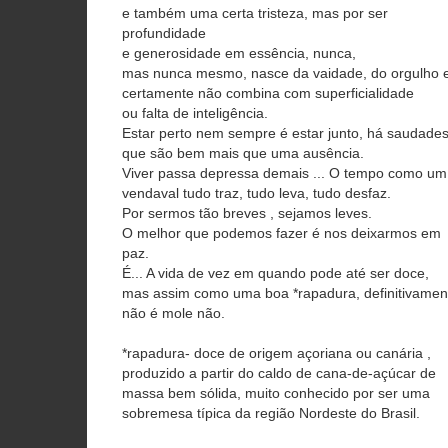
e também uma certa tristeza, mas por ser
profundidade
e generosidade em essência, nunca,
mas nunca mesmo, nasce da vaidade, do orgulho 
certamente não combina com superficialidade
ou falta de inteligência.
Estar perto nem sempre é estar junto, há saudade
que são bem mais que uma ausência.
Viver passa depressa demais ... O tempo como um
vendaval tudo traz, tudo leva, tudo desfaz.
Por sermos tão breves , sejamos leves.
O melhor que podemos fazer é nos deixarmos em
paz.
É... A vida de vez em quando pode até ser doce,
mas assim como uma boa *rapadura, definitivamen
não é mole não.
*rapadura- doce de origem açoriana ou canária ,
produzido a partir do caldo de cana-de-açúcar de
massa bem sólida, muito conhecido por ser uma
sobremesa típica da região Nordeste do Brasil.