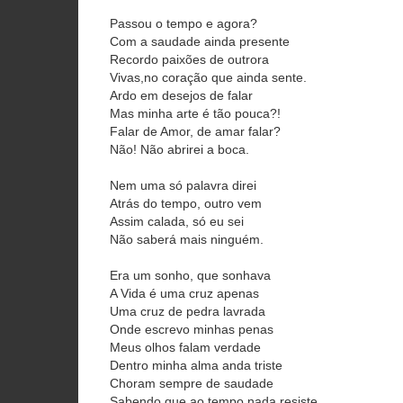
Passou o tempo e agora?
Com a saudade ainda presente
Recordo paixões de outrora
Vivas,no coração que ainda sente.
Ardo em desejos de falar
Mas minha arte é tão pouca?!
Falar de Amor, de amar falar?
Não! Não abrirei a boca.
Nem uma só palavra direi
Atrás do tempo, outro vem
Assim calada, só eu sei
Não saberá mais ninguém.
Era um sonho, que sonhava
A Vida é uma cruz apenas
Uma cruz de pedra lavrada
Onde escrevo minhas penas
Meus olhos falam verdade
Dentro minha alma anda triste
Choram sempre de saudade
Sabendo que ao tempo nada resiste.