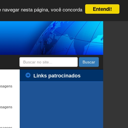
Entendi!
 e navegar nesta página, você concorda
Buscar
Links patrocinados
nsagens
nsagens