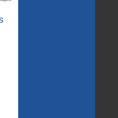
nsagens
s