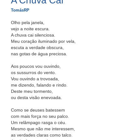
A Chuva Cai
TomásRP
Olho pela janela,
vejo a noite escura.
A chuva cai silenciosa.
Meu coração iluminado por vela,
escuta a verdade obscura,
nas gotas de água preciosa.
Aos poucos vou ouvindo,
os sussurros do vento.
Vou ouvindo a trovoada,
me dizendo, falando e rindo.
Deste meu tormento,
ou desta visão enevoada.
Como se deuses batessem
com mais força no seu palco.
Um relâmpago rasga o céu.
Mesmo que não me interessem,
as verdades claras como talco.