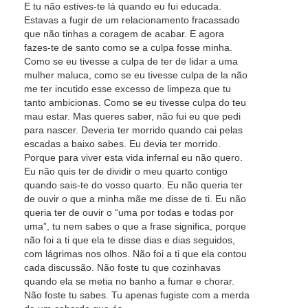
E tu não estives-te lá quando eu fui educada.
Estavas a fugir de um relacionamento fracassado
que não tinhas a coragem de acabar. E agora
fazes-te de santo como se a culpa fosse minha.
Como se eu tivesse a culpa de ter de lidar a uma
mulher maluca, como se eu tivesse culpa de la não
me ter incutido esse excesso de limpeza que tu
tanto ambicionas. Como se eu tivesse culpa do teu
mau estar. Mas queres saber, não fui eu que pedi
para nascer. Deveria ter morrido quando cai pelas
escadas a baixo sabes. Eu devia ter morrido.
Porque para viver esta vida infernal eu não quero.
Eu não quis ter de dividir o meu quarto contigo
quando sais-te do vosso quarto. Eu não queria ter
de ouvir o que a minha mãe me disse de ti. Eu não
queria ter de ouvir o “uma por todas e todas por
uma”, tu nem sabes o que a frase significa, porque
não foi a ti que ela te disse dias e dias seguidos,
com lágrimas nos olhos. Não foi a ti que ela contou
cada discussão. Não foste tu que cozinhavas
quando ela se metia no banho a fumar e chorar.
Não foste tu sabes. Tu apenas fugiste com a merda