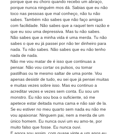
porque que eu choro quando recebo um abraço,
porque nunca ninguém mos dá. Sabias que eu não
toco nas pessoas que mal conheço, não tu não
sabes. Também não sabes que não faço amigas
com facilidade. Não sabes que a raquel tem razão e
que eu sou uma depressiva. Mas tu não sabes.
Não sabes que a minha vida é uma merda. Tu não
sabes o que eu já passei por não ter dinheiro para
nada. Tu não sabes. Não sabes que eu não tenho
nada de nada.
Não me vou matar de é isso que continuas a
pensar. Não vou cortar os pulsos, ou tomar
pastilhas ou te mesmo saltar de uma ponte. Vou
apenas desistir de tudo, eu sei que já pensei muitas
e muitas vezes sobre isso. Mas eu continuo a
acreditar vezes e vezes sem conta. Eu sou um
monstro. Eu não sou boa o suficiente, só me
apetece estar deitada numa cama e não sair de la.
Se eu estiver no meu quarto sem nada eu não me
vou apaixonar. Ninguem pai, nem a merda de um
único homem. Eu nunca ouvi um eu amo-te, por
muito falso que fosse. Eu nunca ouvi.
E agora sou assim, com quase vinte e um anos eu