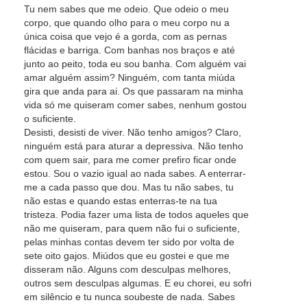
Tu nem sabes que me odeio. Que odeio o meu
corpo, que quando olho para o meu corpo nu a
única coisa que vejo é a gorda, com as pernas
flácidas e barriga. Com banhas nos braços e até
junto ao peito, toda eu sou banha. Com alguém vai
amar alguém assim? Ninguém, com tanta miúda
gira que anda para ai. Os que passaram na minha
vida só me quiseram comer sabes, nenhum gostou
o suficiente.
Desisti, desisti de viver. Não tenho amigos? Claro,
ninguém está para aturar a depressiva. Não tenho
com quem sair, para me comer prefiro ficar onde
estou. Sou o vazio igual ao nada sabes. A enterrar-
me a cada passo que dou. Mas tu não sabes, tu
não estas e quando estas enterras-te na tua
tristeza. Podia fazer uma lista de todos aqueles que
não me quiseram, para quem não fui o suficiente,
pelas minhas contas devem ter sido por volta de
sete oito gajos. Miúdos que eu gostei e que me
disseram não. Alguns com desculpas melhores,
outros sem desculpas algumas. E eu chorei, eu sofri
em silêncio e tu nunca soubeste de nada. Sabes