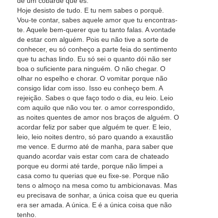
de um cobarde que és.
Hoje desisto de tudo. E tu nem sabes o porquê.
Vou-te contar, sabes aquele amor que tu encontras-
te. Aquele bem-querer que tu tanto falas. A vontade
de estar com alguém. Pois eu não tive a sorte de
conhecer, eu só conheço a parte feia do sentimento
que tu achas lindo. Eu só sei o quanto dói não ser
boa o suficiente para ninguém. O não chegar. O
olhar no espelho e chorar. O vomitar porque não
consigo lidar com isso. Isso eu conheço bem. A
rejeição. Sabes o que faço todo o dia, eu leio. Leio
com aquilo que não vou ter. o amor correspondido,
as noites quentes de amor nos braços de alguém. O
acordar feliz por saber que alguém te quer. E leio,
leio, leio noites dentro, só paro quando a exaustão
me vence. E durmo até de manha, para saber que
quando acordar vais estar com cara de chateado
porque eu dormi até tarde, porque não limpei a
casa como tu querias que eu fixe-se. Porque não
tens o almoço na mesa como tu ambicionavas. Mas
eu precisava de sonhar, a única coisa que eu queria
era ser amada. A única. E é a única coisa que não
tenho.