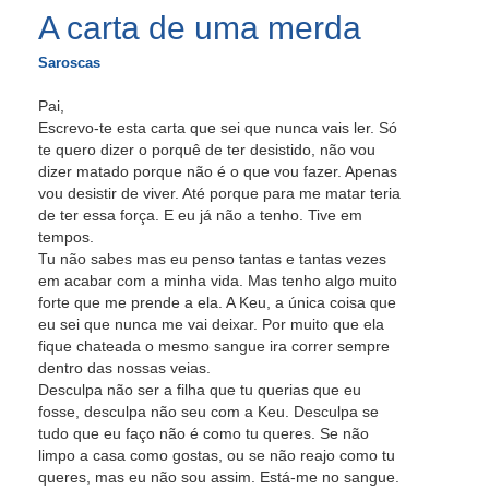
A carta de uma merda
Saroscas
Pai,
Escrevo-te esta carta que sei que nunca vais ler. Só
te quero dizer o porquê de ter desistido, não vou
dizer matado porque não é o que vou fazer. Apenas
vou desistir de viver. Até porque para me matar teria
de ter essa força. E eu já não a tenho. Tive em
tempos.
Tu não sabes mas eu penso tantas e tantas vezes
em acabar com a minha vida. Mas tenho algo muito
forte que me prende a ela. A Keu, a única coisa que
eu sei que nunca me vai deixar. Por muito que ela
fique chateada o mesmo sangue ira correr sempre
dentro das nossas veias.
Desculpa não ser a filha que tu querias que eu
fosse, desculpa não seu com a Keu. Desculpa se
tudo que eu faço não é como tu queres. Se não
limpo a casa como gostas, ou se não reajo como tu
queres, mas eu não sou assim. Está-me no sangue.