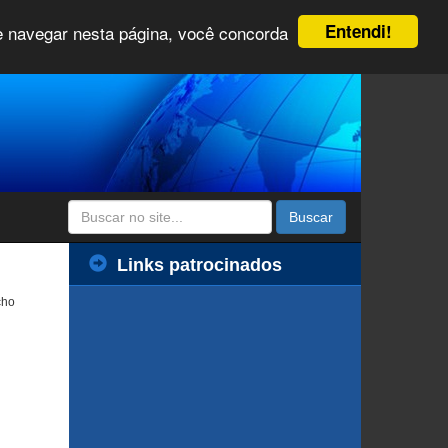
Entendi!
 e navegar nesta página, você concorda
Buscar
Links patrocinados
cho