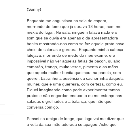
(Sunny)
Enquanto me angustiava na sala de espera,
morrendo de fome que já durava 13 horas, nem me
mexia do lugar. Na sala, ninguém falava nada e o
som que se ouvia era apenas o da apresentadora
bonita mostrando-nos como se faz aquele prato novo,
cheio de calorias e gordura. Enquanto minha cabeça
latejava, morrendo de medo do meu exame, era
impossível não ver aquelas fatias de bacon, quiabo,
camarão, frango, muito verde, pimenta e as mãos
que aquela mulher bonita queimou, na panela, sem
querer. Estranhei a ausência da cachorrinha daquela
mulher, que é uma guerreira, com certeza, como eu.
Fiquei imaginando como pode experimentar tantos
pratos e não engordar, enquanto eu me esforço nas
saladas e grelhados e a balança, que não quer
conversa comigo.
Pensei na amiga de longe, que logo vai me dizer que
a vela da sua mãe adorada se apagou. Acho que