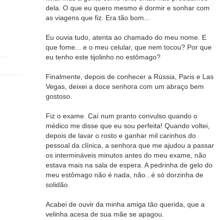
dela. O que eu quero mesmo é dormir e sonhar com
as viagens que fiz. Era tão bom...
Eu ouvia tudo, atenta ao chamado do meu nome. E
que fome... e o meu celular, que nem tocou? Por que
eu tenho este tijolinho no estômago?
Finalmente, depois de conhecer a Rússia, Paris e Las
Vegas, deixei a doce senhora com um abraço bem
gostoso.
Fiz o exame. Caí num pranto convulso quando o
médico me disse que eu sou perfeita! Quando voltei,
depois de lavar o rosto e ganhar mil carinhos do
pessoal da clínica, a senhora que me ajudou a passar
os intermináveis minutos antes do meu exame, não
estava mais na sala de espera. A pedrinha de gelo do
meu estômago não é nada, não...é só dorzinha de
solidão.
Acabei de ouvir da minha amiga tão querida, que a
velinha acesa de sua mãe se apagou.