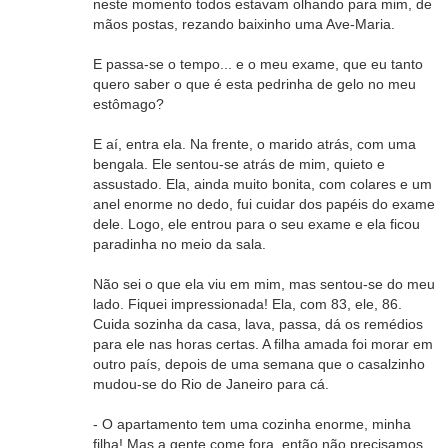
neste momento todos estavam olhando para mim, de
mãos postas, rezando baixinho uma Ave-Maria.
E passa-se o tempo... e o meu exame, que eu tanto
quero saber o que é esta pedrinha de gelo no meu
estômago?
E aí, entra ela. Na frente, o marido atrás, com uma
bengala. Ele sentou-se atrás de mim, quieto e
assustado. Ela, ainda muito bonita, com colares e um
anel enorme no dedo, fui cuidar dos papéis do exame
dele. Logo, ele entrou para o seu exame e ela ficou
paradinha no meio da sala.
Não sei o que ela viu em mim, mas sentou-se do meu
lado. Fiquei impressionada! Ela, com 83, ele, 86.
Cuida sozinha da casa, lava, passa, dá os remédios
para ele nas horas certas. A filha amada foi morar em
outro país, depois de uma semana que o casalzinho
mudou-se do Rio de Janeiro para cá.
- O apartamento tem uma cozinha enorme, minha
filha! Mas a gente come fora, então não precisamos