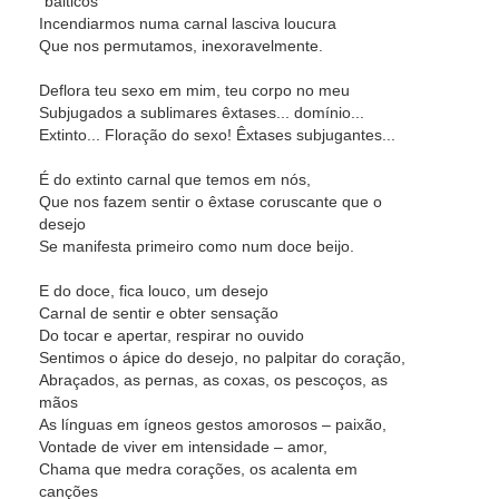
"bálticos"
Incendiarmos numa carnal lasciva loucura
Que nos permutamos, inexoravelmente.
Deflora teu sexo em mim, teu corpo no meu
Subjugados a sublimares êxtases... domínio...
Extinto... Floração do sexo! Êxtases subjugantes...
É do extinto carnal que temos em nós,
Que nos fazem sentir o êxtase coruscante que o
desejo
Se manifesta primeiro como num doce beijo.
E do doce, fica louco, um desejo
Carnal de sentir e obter sensação
Do tocar e apertar, respirar no ouvido
Sentimos o ápice do desejo, no palpitar do coração,
Abraçados, as pernas, as coxas, os pescoços, as
mãos
As línguas em ígneos gestos amorosos – paixão,
Vontade de viver em intensidade – amor,
Chama que medra corações, os acalenta em
canções