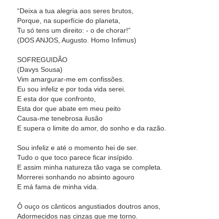
“Deixa a tua alegria aos seres brutos,
Porque, na superfície do planeta,
Tu só tens um direito: - o de chorar!”
(DOS ANJOS, Augusto. Homo Infimus)
SOFREGUIDÃO
(Davys Sousa)
Vim amargurar-me em confissões.
Eu sou infeliz e por toda vida serei.
E esta dor que confronto,
Esta dor que abate em meu peito
Causa-me tenebrosa ilusão
E supera o limite do amor, do sonho e da razão.
Sou infeliz e até o momento hei de ser.
Tudo o que toco parece ficar insípido.
E assim minha natureza tão vaga se completa.
Morrerei sonhando no absinto agouro
E má fama de minha vida.
Ô ouço os cânticos angustiados doutros anos,
Adormecidos nas cinzas que me torno.