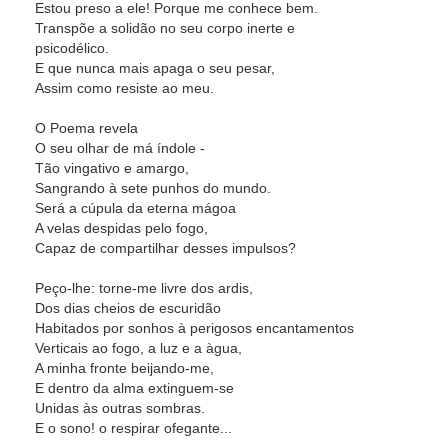
Estou preso a ele! Porque me conhece bem.
Transpõe a solidão no seu corpo inerte e
psicodélico.
E que nunca mais apaga o seu pesar,
Assim como resiste ao meu.
O Poema revela
O seu olhar de má índole -
Tão vingativo e amargo,
Sangrando à sete punhos do mundo.
Será a cúpula da eterna mágoa
A velas despidas pelo fogo,
Capaz de compartilhar desses impulsos?
Peço-lhe: torne-me livre dos ardis,
Dos dias cheios de escuridão
Habitados por sonhos à perigosos encantamentos
Verticais ao fogo, a luz e a àgua,
A minha fronte beijando-me,
E dentro da alma extinguem-se
Unidas às outras sombras.
E o sono! o respirar ofegante...