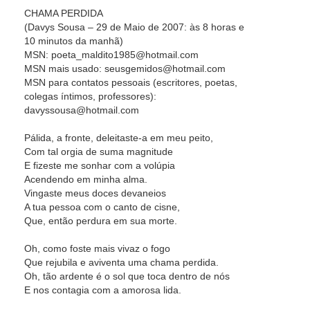
CHAMA PERDIDA
(Davys Sousa – 29 de Maio de 2007: às 8 horas e
10 minutos da manhã)
MSN: poeta_maldito1985@hotmail.com
MSN mais usado: seusgemidos@hotmail.com
MSN para contatos pessoais (escritores, poetas,
colegas íntimos, professores):
davyssousa@hotmail.com
Pálida, a fronte, deleitaste-a em meu peito,
Com tal orgia de suma magnitude
E fizeste me sonhar com a volúpia
Acendendo em minha alma.
Vingaste meus doces devaneios
A tua pessoa com o canto de cisne,
Que, então perdura em sua morte.
Oh, como foste mais vivaz o fogo
Que rejubila e aviventa uma chama perdida.
Oh, tão ardente é o sol que toca dentro de nós
E nos contagia com a amorosa lida.