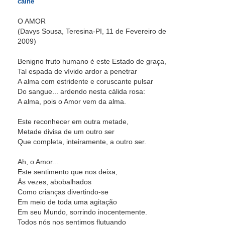
caine
O AMOR
(Davys Sousa, Teresina-PI, 11 de Fevereiro de
2009)
Benigno fruto humano é este Estado de graça,
Tal espada de vívido ardor a penetrar
A alma com estridente e coruscante pulsar
Do sangue... ardendo nesta cálida rosa:
A alma, pois o Amor vem da alma.
Este reconhecer em outra metade,
Metade divisa de um outro ser
Que completa, inteiramente, a outro ser.
Ah, o Amor...
Este sentimento que nos deixa,
Às vezes, abobalhados
Como crianças divertindo-se
Em meio de toda uma agitação
Em seu Mundo, sorrindo inocentemente.
Todos nós nos sentimos flutuando