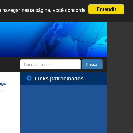
Entendi!
 e navegar nesta página, você concorda
Buscar
Links patrocinados
rgo
ra