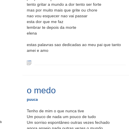
tento gritar a mundo a dor tento ser forte
mas por muito mais que grite ou chore
nao vou esquecer nao vai passar
esta dor que me faz
lembrar te depois da morte
elena
estas palavras sao dedicadas ao meu pai que tanto
amei e amo
o medo
puuca
Tenho de mim o que nunca tive
Um pouco de nada um pouco de tudo
a
Um sorriso espontâneo outras vezes fechado
agora anseio nada outras vezes o mundo