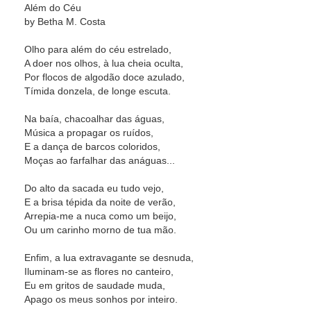
Além do Céu
by Betha M. Costa
Olho para além do céu estrelado,
A doer nos olhos, à lua cheia oculta,
Por flocos de algodão doce azulado,
Tímida donzela, de longe escuta.
Na baía, chacoalhar das águas,
Música a propagar os ruídos,
E a dança de barcos coloridos,
Moças ao farfalhar das anáguas...
Do alto da sacada eu tudo vejo,
E a brisa tépida da noite de verão,
Arrepia-me a nuca como um beijo,
Ou um carinho morno de tua mão.
Enfim, a lua extravagante se desnuda,
Iluminam-se as flores no canteiro,
Eu em gritos de saudade muda,
Apago os meus sonhos por inteiro.