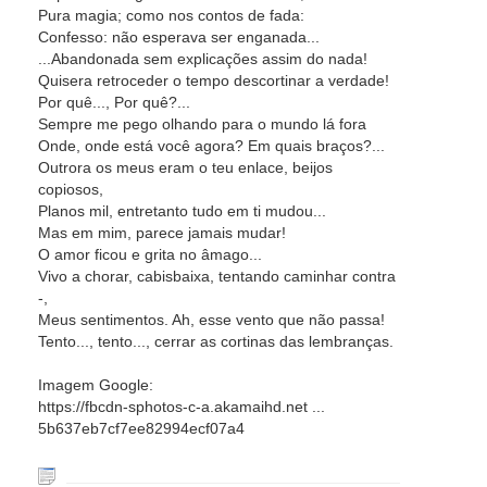
Pura magia; como nos contos de fada:
Confesso: não esperava ser enganada...
...Abandonada sem explicações assim do nada!
Quisera retroceder o tempo descortinar a verdade!
Por quê..., Por quê?...
Sempre me pego olhando para o mundo lá fora
Onde, onde está você agora? Em quais braços?...
Outrora os meus eram o teu enlace, beijos
copiosos,
Planos mil, entretanto tudo em ti mudou...
Mas em mim, parece jamais mudar!
O amor ficou e grita no âmago...
Vivo a chorar, cabisbaixa, tentando caminhar contra
-,
Meus sentimentos. Ah, esse vento que não passa!
Tento..., tento..., cerrar as cortinas das lembranças.
Imagem Google:
https://fbcdn-sphotos-c-a.akamaihd.net ...
5b637eb7cf7ee82994ecf07a4