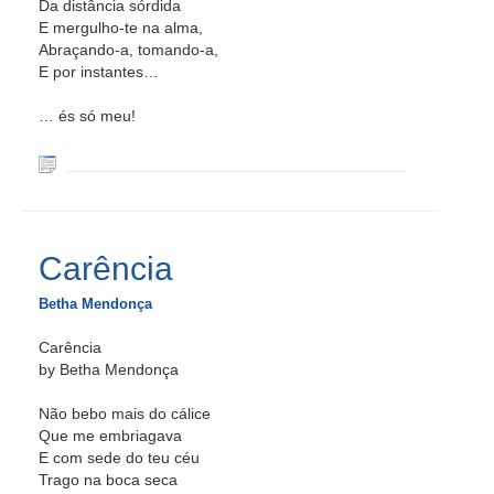
Da distância sórdida
E mergulho-te na alma,
Abraçando-a, tomando-a,
E por instantes…
… és só meu!
Carência
Betha Mendonça
Carência
by Betha Mendonça
Não bebo mais do cálice
Que me embriagava
E com sede do teu céu
Trago na boca seca