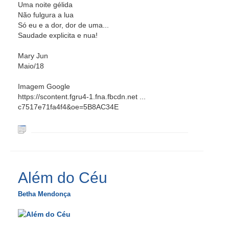
Uma noite gélida
Não fulgura a lua
Só eu e a dor, dor de uma...
Saudade explicita e nua!
Mary Jun
Maio/18
Imagem Google
https://scontent.fgru4-1.fna.fbcdn.net ...
c7517e71fa4f4&oe=5B8AC34E
Além do Céu
Betha Mendonça