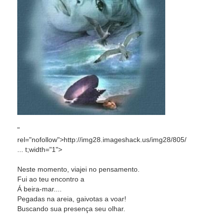
"
rel="nofollow">http://img28.imageshack.us/img28/805/
... t;width="1">
Neste momento, viajei no pensamento.
Fui ao teu encontro a
Á beira-mar....
Pegadas na areia, gaivotas a voar!
Buscando sua presença seu olhar.