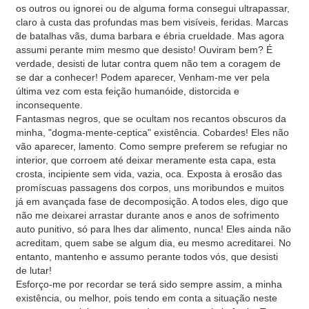
os outros ou ignorei ou de alguma forma consegui ultrapassar,
claro à custa das profundas mas bem visíveis, feridas. Marcas
de batalhas vãs, duma barbara e ébria crueldade. Mas agora
assumi perante mim mesmo que desisto! Ouviram bem? É
verdade, desisti de lutar contra quem não tem a coragem de
se dar a conhecer! Podem aparecer, Venham-me ver pela
última vez com esta feição humanóide, distorcida e
inconsequente.
Fantasmas negros, que se ocultam nos recantos obscuros da
minha, "dogma-mente-ceptica" existência. Cobardes! Eles não
vão aparecer, lamento. Como sempre preferem se refugiar no
interior, que corroem até deixar meramente esta capa, esta
crosta, incipiente sem vida, vazia, oca. Exposta à erosão das
promíscuas passagens dos corpos, uns moribundos e muitos
já em avançada fase de decomposição. A todos eles, digo que
não me deixarei arrastar durante anos e anos de sofrimento
auto punitivo, só para lhes dar alimento, nunca! Eles ainda não
acreditam, quem sabe se algum dia, eu mesmo acreditarei. No
entanto, mantenho e assumo perante todos vós, que desisti
de lutar!
Esforço-me por recordar se terá sido sempre assim, a minha
existência, ou melhor, pois tendo em conta a situação neste