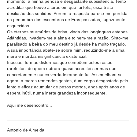
momento, a minha penosa e desgastante subsistência. Tento
acreditar que houve alturas em que fui feliz, essa triste
desilusão dos sentidos. Porem, a resposta parece-me perdida
na penumbra dos escombros de Eras passadas, fugazmente
esquecidas.
Os eternos murmúrios da brisa, vinda das longínquas estepes
Atlântidas, invadem-me a alma e tolhem-me a razão. Sinto-me
paralisado a beira do meu destino já desde há muito traçado.
A sua importância abate-se sobre mim, reduzindo-me a uma
mera e mordaz insignificância existencial.
Inócuas, formas disformes que compõem estes restos
rarefeitos, de quem outrora quase acreditei ser mas que
concretamente nunca verdadeiramente fui. Assemelham-se
agora, a meros remendos gastos, dum corpo desgastado pelo
lento e eficaz acumular de pesos mortos, anos após anos de
espera inútil, numa inerte grandeza inconsequente.
Aqui me desencontro...
António de Almeida