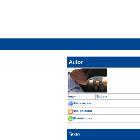
Autor
Autor
Batista
Mais textos
Rss do autor
Estatísticas
Texto