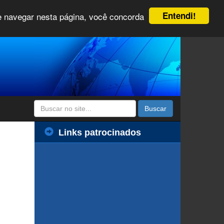
Entendi!
 e navegar nesta página, você concorda
Buscar
Links patrocinados