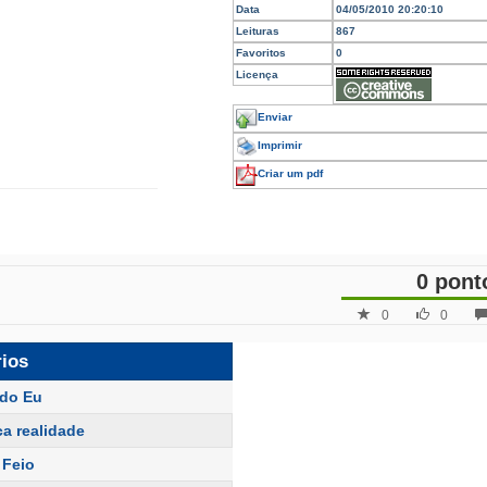
Data
04/05/2010 20:20:10
Leituras
867
Favoritos
0
Licença
Enviar
Imprimir
Criar um pdf
0 pont
0
0
rios
do Eu
ca realidade
 Feio