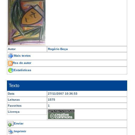
Autor
Rogério Beça
Mais textos
Rss do autor
Estatísticas
Texto
Data
27/11/2007 10:36:53
Leituras
1575
Favoritos
1
Licença
Enviar
Imprimir