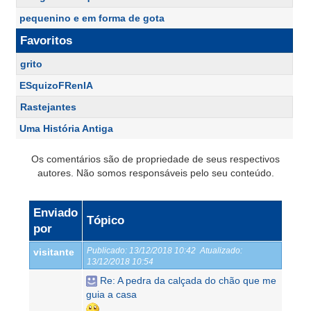
pequenino e em forma de gota
Favoritos
grito
ESquizoFRenIA
Rastejantes
Uma História Antiga
Os comentários são de propriedade de seus respectivos
autores. Não somos responsáveis pelo seu conteúdo.
Enviado
Tópico
por
Publicado:
13/12/2018 10:42
Atualizado:
visitante
13/12/2018 10:54
Re: A pedra da calçada do chão que me
guia a casa