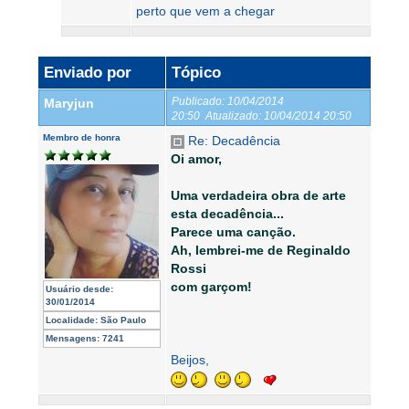
perto que vem a chegar
Enviado por
Tópico
Publicado:
10/04/2014
Maryjun
20:50
Atualizado:
10/04/2014 20:50
Membro de honra
Re: Decadência
Oi amor,
Uma verdadeira obra de arte
esta decadência...
Parece uma canção.
Ah, lembrei-me de Reginaldo
Rossi
com garçom!
Usuário desde:
30/01/2014
Localidade:
São Paulo
Mensagens:
7241
Beijos,