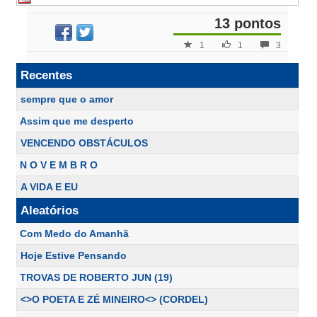
13 pontos
1
1
3
Recentes
sempre que o amor
Assim que me desperto
VENCENDO OBSTÁCULOS
N O V E M B R O
A VIDA E EU
Aleatórios
Com Medo do Amanhã
Hoje Estive Pensando
TROVAS DE ROBERTO JUN (19)
<>O POETA E ZÉ MINEIRO<> (CORDEL)