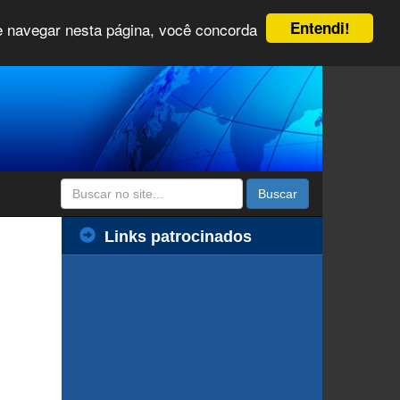
Entendi!
 e navegar nesta página, você concorda
Buscar
Links patrocinados