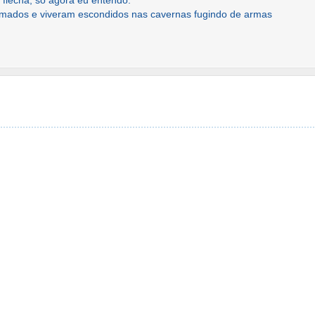
 flecha, só agora eu entendo.
zimados e viveram escondidos nas cavernas fugindo de armas