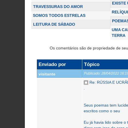
EXISTE
TRAVESSURAS DO AMOR
RELÍQU
SOMOS TODOS ESTRELAS
POEMAS
LEITURA DE SÁBADO
UMA CA
TERRA
Os comentários são de propriedade de seu
Enviado por
Tópico
Publicado:
28/04/2022 16:
visitante
Re: RÚSSIA E UCRÂN
.
Seus poemas tem lucidez
escritos como o seu
Eu já havia lido sobre o