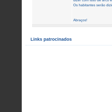
dizer com isso de arco e
Os habitantes serão di
Abraços!
Links patrocinados