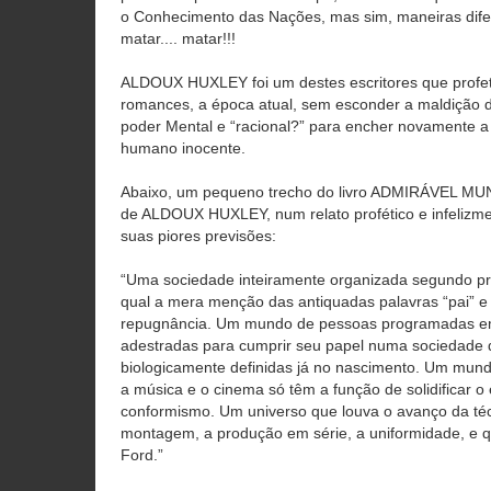
o Conhecimento das Nações, mas sim, maneiras difer
matar.... matar!!!
ALDOUX HUXLEY foi um destes escritores que profet
romances, a época atual, sem esconder a maldição 
poder Mental e “racional?” para encher novamente 
humano inocente.
Abaixo, um pequeno trecho do livro ADMIRÁVEL MU
de ALDOUX HUXLEY, num relato profético e infelizme
suas piores previsões:
“Uma sociedade inteiramente organizada segundo prin
qual a mera menção das antiquadas palavras “pai” 
repugnância. Um mundo de pessoas programadas em 
adestradas para cumprir seu papel numa sociedade 
biologicamente definidas já no nascimento. Um mundo 
a música e o cinema só têm a função de solidificar o 
conformismo. Um universo que louva o avanço da técn
montagem, a produção em série, a uniformidade, e q
Ford.”