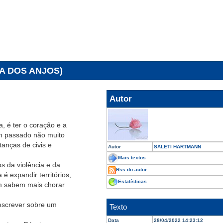
RA DOS ANJOS)
Autor
, é ter o coração e a
um passado não muito
tanças de civis e
Autor
SALETI HARTMANN
Mais textos
s da violência e da
Rss do autor
é expandir territórios,
Estatísticas
m sabem mais chorar
 escrever sobre um
Texto
Data
28/04/2022 14:23:12