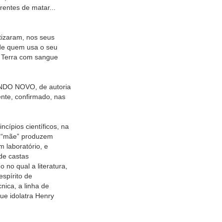
entes de matar...
izaram, nos seus
de quem usa o seu
a Terra com sangue
NDO NOVO, de autoria
nte, confirmado, nas
cípios científicos, na
e “mãe” produzem
laboratório, e
de castas
no qual a literatura,
espírito de
ica, a linha de
ue idolatra Henry