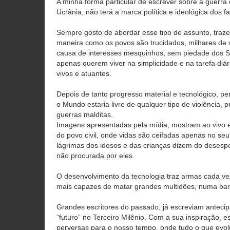
A minha forma particular de escrever sobre a guerra 
Ucrânia, não terá a marca política e ideológica dos fa
Sempre gosto de abordar esse tipo de assunto, traze
maneira como os povos são trucidados, milhares de v
causa de interesses mesquinhos, sem piedade dos
apenas querem viver na simplicidade e na tarefa diá
vivos e atuantes.
Depois de tanto progresso material e tecnológico, p
o Mundo estaria livre de qualquer tipo de violência, p
guerras malditas.
Imagens apresentadas pela mídia, mostram ao vivo e
do povo civil, onde vidas são ceifadas apenas no seu 
lágrimas dos idosos e das crianças dizem do desesp
não procurada por eles.
O desenvolvimento da tecnologia traz armas cada v
mais capazes de matar grandes multidões, numa barb
Grandes escritores do passado, já escreviam anteci
“futuro” no Terceiro Milênio. Com a sua inspiração, 
perversas para o nosso tempo, onde tudo o que evol