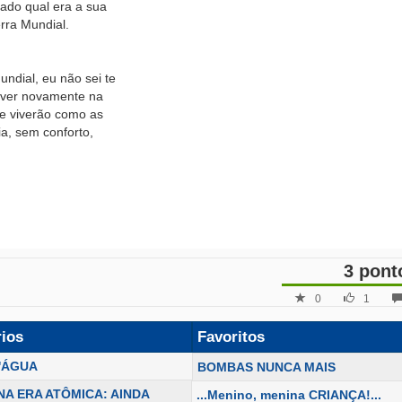
ado qual era a sua
rra Mundial.
ndial, eu não sei te
viver novamente na
 e viverão como as
a, sem conforto,
3 pont
0
1
rios
Favoritos
'ÁGUA
BOMBAS NUNCA MAIS
NA ERA ATÔMICA: AINDA
...Menino, menina CRIANÇA!...