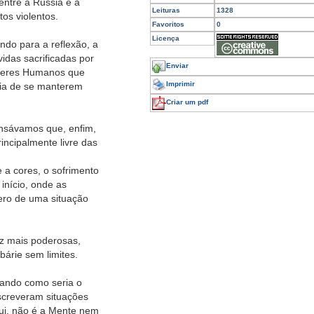
entre a Rússia e a
Leituras
1328
tos violentos.
Favoritos
0
Licença
ndo para a reflexão, a
idas sacrificadas por
Enviar
 Seres Humanos que
Imprimir
ria de se manterem
Criar um pdf
ensávamos que, enfim,
rincipalmente livre das
 a cores, o sofrimento
início, onde as
ero de uma situação
ez mais poderosas,
árie sem limites.
pando como seria o
escreveram situações
ui, não é a Mente nem