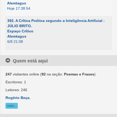
Alemtagus
Hoje 17:38:54
392. A Crítica Poética segundo a Inteligência Artificial -
JÚLIO BRITO.
Espaço Crítico
Alemtagus
6/8 21:08
Quem está aqui
247
visitantes online (
92
na seção:
Poemas e Frases
)
Escritores: 1
Leitores: 246
Rogério Beça
,
mais...