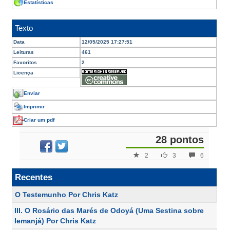
Estatísticas
Texto
Data
12/05/2025 17:27:51
Leituras
461
Favoritos
2
Licença
Enviar
Imprimir
Criar um pdf
28 pontos
2
3
6
Recentes
O Testemunho Por Chris Katz
III. O Rosário das Marés de Odoyá (Uma Sestina sobre
Iemanjá) Por Chris Katz