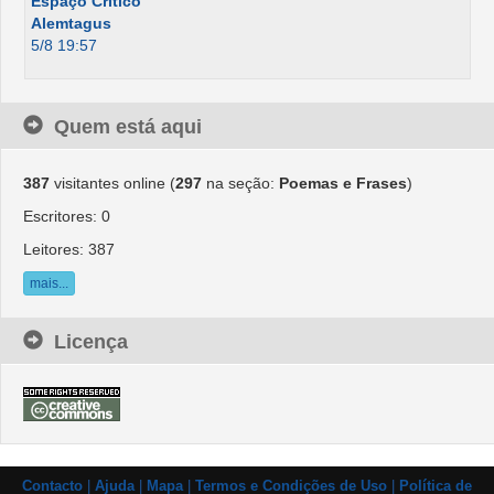
Espaço Crítico
Alemtagus
5/8 19:57
Quem está aqui
387
visitantes online (
297
na seção:
Poemas e Frases
)
Escritores: 0
Leitores: 387
mais...
Licença
Contacto
|
Ajuda
|
Mapa
|
Termos e Condições de Uso
|
Política de