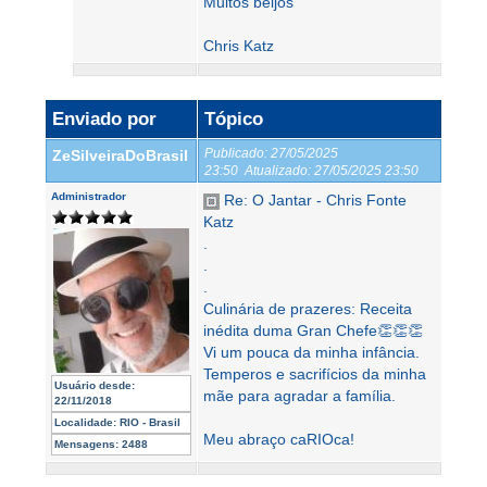
Muitos beijos
Chris Katz
Enviado por
Tópico
Publicado:
27/05/2025
ZeSilveiraDoBrasil
23:50
Atualizado:
27/05/2025 23:50
Administrador
Re: O Jantar - Chris Fonte
Katz
.
.
.
Culinária de prazeres: Receita
inédita duma Gran Chefe👏👏👏
Vi um pouca da minha infância.
Temperos e sacrifícios da minha
Usuário desde:
mãe para agradar a família.
22/11/2018
Localidade:
RIO - Brasil
Meu abraço caRIOca!
Mensagens:
2488