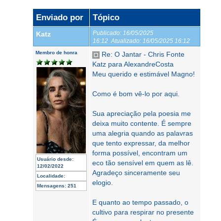
Enviado por
Tópico
Publicado:
16/05/2025
Katz
16:12
Atualizado:
16/05/2025 16:12
Membro de honra
Re: O Jantar - Chris Fonte
Katz para AlexandreCosta
Meu querido e estimável Magno!
Como é bom vê-lo por aqui.
Sua apreciação pela poesia me
deixa muito contente. É sempre
uma alegria quando as palavras
que tento expressar, da melhor
forma possível, encontram um
Usuário desde:
eco tão sensível em quem as lê.
12/02/2022
Agradeço sinceramente seu
Localidade:
elogio.
Mensagens:
251
E quanto ao tempo passado, o
cultivo para respirar no presente