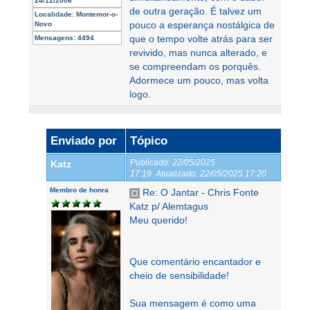
24/12/2006
de outra geração. É talvez um
Localidade:
Montemor-o-
pouco a esperança nostálgica de
Novo
que o tempo volte atrás para ser
Mensagens:
4494
revivido, mas nunca alterado, e
se compreendam os porquês.
Adormece um pouco, mas volta
logo.
Enviado por
Tópico
Publicado:
22/05/2025
Katz
17:19
Atualizado:
22/05/2025 17:20
Membro de honra
Re: O Jantar - Chris Fonte
Katz p/ Alemtagus
Meu querido!
Que comentário encantador e
cheio de sensibilidade!
Sua mensagem é como uma