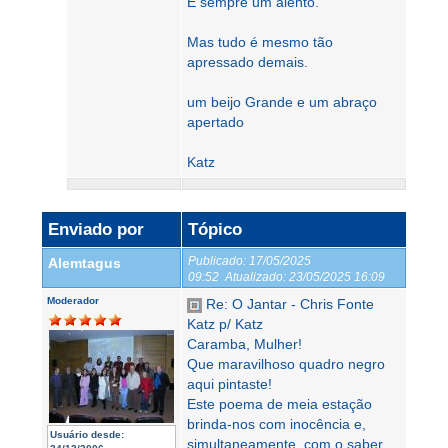
É sempre um alento.
Mas tudo é mesmo tão
apressado demais.
um beijo Grande e um abraço
apertado
Katz
Enviado por
Tópico
Publicado:
17/05/2025
Alemtagus
09:52
Atualizado:
23/05/2025 16:09
Moderador
Re: O Jantar - Chris Fonte
Katz p/ Katz
Caramba, Mulher!
Que maravilhoso quadro negro
aqui pintaste!
Este poema de meia estação
brinda-nos com inocência e,
Usuário desde:
simultaneamente, com o saber