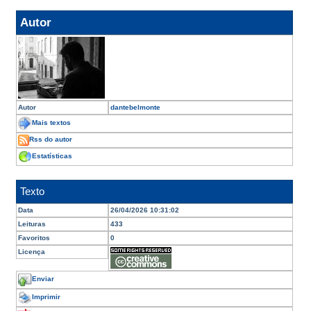
Autor
Autor
dantebelmonte
Mais textos
Rss do autor
Estatísticas
Texto
Data
26/04/2026 10:31:02
Leituras
433
Favoritos
0
Licença
Enviar
Imprimir