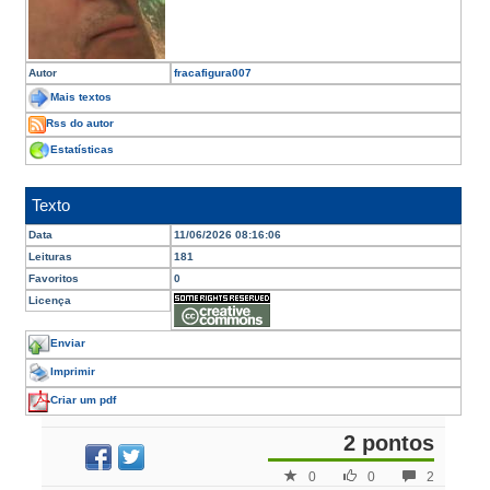
Autor
fracafigura007
Mais textos
Rss do autor
Estatísticas
Texto
Data
11/06/2026 08:16:06
Leituras
181
Favoritos
0
Licença
Enviar
Imprimir
Criar um pdf
2 pontos
0
0
2