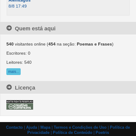
Alemtagus
8/8 17:49
Quem está aqui
540
visitantes online (
454
na seção:
Poemas e Frases
)
Escritores: 0
Leitores: 540
mais...
Licença
Contacto
|
Ajuda
|
Mapa
|
Termos e Condições de Uso
|
Política de
Privacidade
|
Política de Conteúdo
|
Poetris