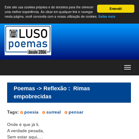
Este site usa cookies próprios e de terceiros para lhe oferecer
Entendi!
uma melhor experiência. Ao clicar em qualquer link e navegar
nesta página, você concorda com a nossa utilização de cookies.
Saiba mais
Poemas -> Reflexão
:
Rimas
empobrecidas
Tags:
poesia
surreal
pensar
Onde é que já li,
A verdade pesada,
Sem estar aqui,....