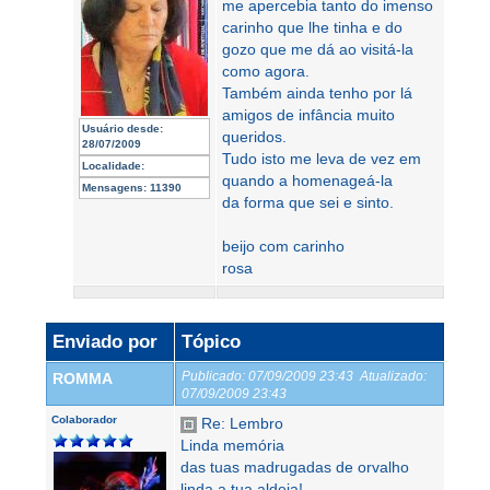
me apercebia tanto do imenso
carinho que lhe tinha e do
gozo que me dá ao visitá-la
como agora.
Também ainda tenho por lá
amigos de infância muito
Usuário desde:
queridos.
28/07/2009
Tudo isto me leva de vez em
Localidade:
quando a homenageá-la
Mensagens:
11390
da forma que sei e sinto.
beijo com carinho
rosa
Enviado por
Tópico
Publicado:
07/09/2009 23:43
Atualizado:
ROMMA
07/09/2009 23:43
Colaborador
Re: Lembro
Linda memória
das tuas madrugadas de orvalho
linda a tua aldeia!