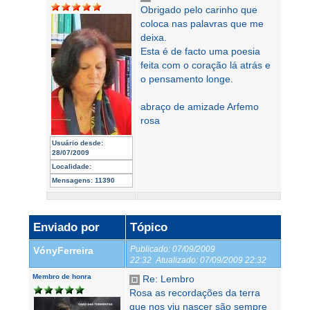
Obrigado pelo carinho que
coloca nas palavras que me
deixa.
Esta é de facto uma poesia
feita com o coração lá atrás e
o pensamento longe.
abraço de amizade Arfemo
rosa
Usuário desde:
28/07/2009
Localidade:
Mensagens:
11390
Enviado por
Tópico
Publicado:
07/09/2009
VónyFerreira
22:32
Atualizado:
07/09/2009 22:32
Membro de honra
Re: Lembro
Rosa as recordações da terra
que nos viu nascer são sempre