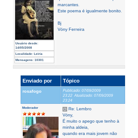
marcantes.
Este poema é igualmente bonito.
Bj
Vóny Ferreira
Usuário desde:
14/05/2008
Localidade:
Leiria
Mensagens:
10301
Enviado por
Tópico
Publicado:
07/09/2009
rosafogo
23:22
Atualizado:
07/09/2009
23:24
Moderador
Re: Lembro
Vóny,
É muito o apego que tenho à
minha aldeia,
quando era mais jovem não