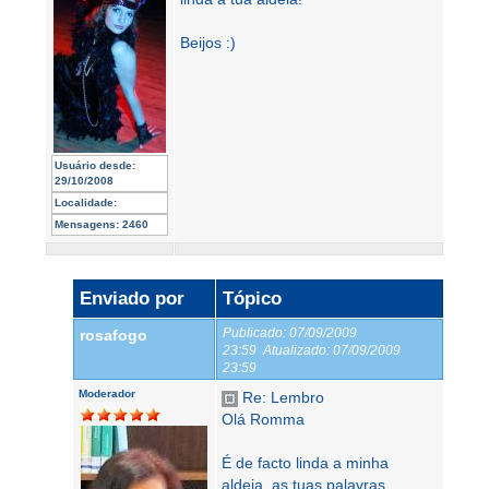
Beijos :)
Usuário desde:
29/10/2008
Localidade:
Mensagens:
2460
Enviado por
Tópico
Publicado:
07/09/2009
rosafogo
23:59
Atualizado:
07/09/2009
23:59
Moderador
Re: Lembro
Olá Romma
É de facto linda a minha
aldeia, as tuas palavras