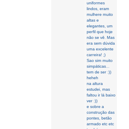
uniformes
lindos, eram
mulhere muito
altas e
elegantes, um
perfil que hoje
não se vê. Mas
era sem dúvida
uma excelente
carreira! ;)
Sao sim muito
simpáticas...
tem de ser :))
heheh
na altura
estudei, mas
faltou ir lá baixo
ver :))
e sobre a
construção das
pontes, betão
armado etc etc