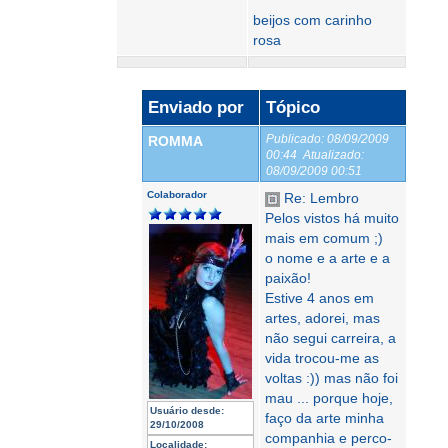
beijos com carinho
rosa
Enviado por
Tópico
Publicado:
08/09/2009
ROMMA
00:44
Atualizado:
08/09/2009 00:51
Colaborador
Re: Lembro
Pelos vistos há muito
mais em comum ;)
o nome e a arte e a
paixão!
Estive 4 anos em
artes, adorei, mas
não segui carreira, a
vida trocou-me as
voltas :)) mas não foi
mau ... porque hoje,
Usuário desde:
faço da arte minha
29/10/2008
companhia e perco-
Localidade: