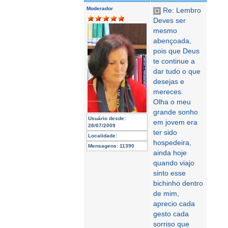
Moderador
Re: Lembro
Deves ser
mesmo
abençoada,
pois que Deus
te continue a
dar tudo o que
desejas e
mereces.
Olha o meu
grande sonho
Usuário desde:
em jovem era
28/07/2009
ter sido
Localidade:
hospedeira,
Mensagens:
11390
ainda hoje
quando viajo
sinto esse
bichinho dentro
de mim,
aprecio cada
gesto cada
sorriso que