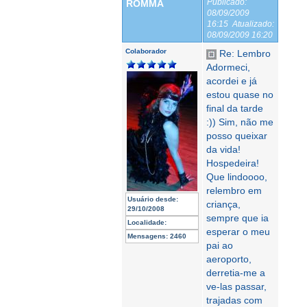
Publicado:
ROMMA
08/09/2009
16:15
Atualizado:
08/09/2009 16:20
Colaborador
Re: Lembro
Adormeci,
acordei e já
estou quase no
final da tarde
:)) Sim, não me
posso queixar
da vida!
Hospedeira!
Que lindoooo,
relembro em
Usuário desde:
criança,
29/10/2008
sempre que ia
Localidade:
esperar o meu
Mensagens:
2460
pai ao
aeroporto,
derretia-me a
ve-las passar,
trajadas com