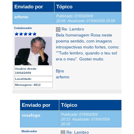
Enviado por
Tópico
Publicado:
07/09/2009
arfemo
20:09
Atualizado:
07/09/2009 20:09
Colaborador
Re: Lembro
Bela homenagem Rosa neste
poema sentido, com imagens
introspectivas muito fortes, como:
""Tudo lembro, quando o teu sol
era o meu". Gostei muito.
Usuário desde:
Bjns
19/04/2009
arfemo
Localidade:
Mensagens:
4812
Enviado por
Tópico
Publicado:
07/09/2009
rosafogo
20:15
Atualizado:
07/09/2009
20:20
Moderador
Re: Lembro