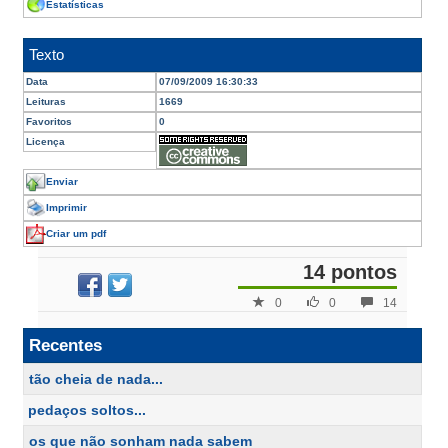
Estatísticas
Texto
Data
07/09/2009 16:30:33
Leituras
1669
Favoritos
0
Licença
Enviar
Imprimir
Criar um pdf
14 pontos
0
0
14
Recentes
tão cheia de nada...
pedaços soltos...
os que não sonham nada sabem