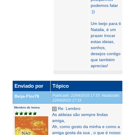
podemos falar
:))
Um beijo para ti
Natalia, é um
prazer trocar
estas ideias,
sonhos,
desejos contigo
que também
aprecias!
Enviado por
Tópico
Publicado:
22/04/2010 17:33
Atualizado:
Beija-Flor76
22/04/2010 17:33
Membro de honra
Re: Lembro
As aldeias são sempre lindas
amiga,
Ah, como gosto da minha e como a
amiga gosta da sua , o que é nosso