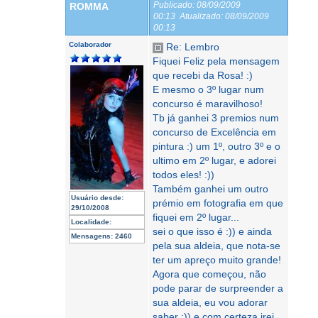
Publicado:
08/09/2009
ROMMA
00:13
Atualizado:
08/09/2009
00:13
Colaborador
Re: Lembro
Fiquei Feliz pela mensagem
que recebi da Rosa! :)
E mesmo o 3º lugar num
concurso é maravilhoso!
Tb já ganhei 3 premios num
concurso de Excelência em
pintura :) um 1º, outro 3º e o
ultimo em 2º lugar, e adorei
todos eles! :))
Também ganhei um outro
Usuário desde:
prémio em fotografia em que
29/10/2008
fiquei em 2º lugar...
Localidade:
sei o que isso é :)) e ainda
Mensagens:
2460
pela sua aldeia, que nota-se
ter um apreço muito grande!
Agora que começou, não
pode parar de surpreender a
sua aldeia, eu vou adorar
saber :)) e com certeza irei