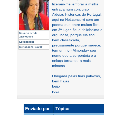
fizeram-me lembrar a minha
entrada num concurso
Aldeias Históricas de Portugal,
aqui na Net,concorri com um
poema que entre muitos ficou
em 3º lugar, fiquei felicíssima e
Usuário desde:
orgulhosa, porque ela ficou
28/07/2009
bem classificada,
Localidade:
precisamente porque merece,
Mensagens:
11390
tem um rio «Almonda» seu
nome que a serpenteia e a
enlaça tornando-a mais
mimosa.
Obrigada pelas tuas palavras,
bem hajas
beijo
rosa
Enviado por
Tópico