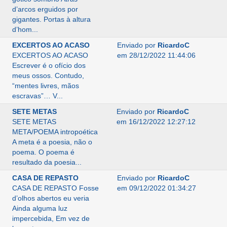
d’arcos erguidos por
gigantes. Portas à altura
d’hom...
EXCERTOS AO ACASO
Enviado por
RicardoC
EXCERTOS AO ACASO
em 28/12/2022 11:44:06
Escrever é o ofício dos
meus ossos. Contudo,
“mentes livres, mãos
escravas”… V...
SETE METAS
Enviado por
RicardoC
SETE METAS
em 16/12/2022 12:27:12
META/POEMA intropoética
A meta é a poesia, não o
poema. O poema é
resultado da poesia...
CASA DE REPASTO
Enviado por
RicardoC
CASA DE REPASTO Fosse
em 09/12/2022 01:34:27
d’olhos abertos eu veria
Ainda alguma luz
impercebida, Em vez de