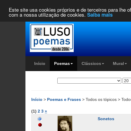
Este site usa cookies próprios e de terceiros para lhe 
com a nossa utilização de cookies.
Saiba mais
Início
Poemas
Clássicos
Mural
Início
>
Poemas e Frases
> Todos os tópicos > Todo
(1)
2
3
»
Sonetos