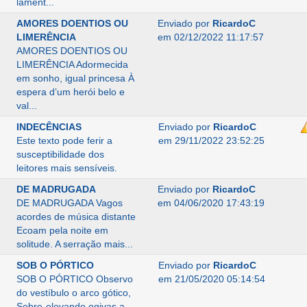
lament...
AMORES DOENTIOS OU
Enviado por
RicardoC
LIMERÊNCIA
em 02/12/2022 11:17:57
AMORES DOENTIOS OU
LIMERÊNCIA Adormecida
em sonho, igual princesa À
espera d’um herói belo e
val...
INDECÊNCIAS
Enviado por
RicardoC
Este texto pode ferir a
em 29/11/2022 23:52:25
susceptibilidade dos
leitores mais sensíveis.
DE MADRUGADA
Enviado por
RicardoC
DE MADRUGADA Vagos
em 04/06/2020 17:43:19
acordes de música distante
Ecoam pela noite em
solitude. A serração mais...
SOB O PÓRTICO
Enviado por
RicardoC
SOB O PÓRTICO Observo
em 21/05/2020 05:14:54
do vestíbulo o arco gótico,
Sobre-elevando ogivas a