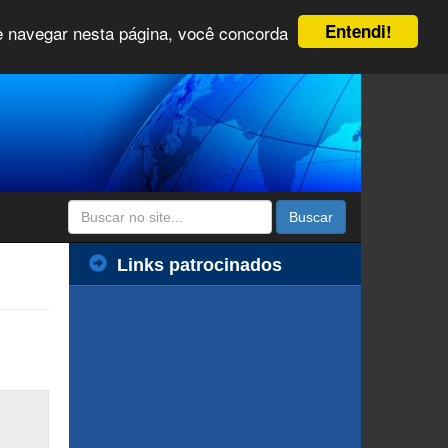
Entendi!
 e navegar nesta página, você concorda
Buscar
Links patrocinados