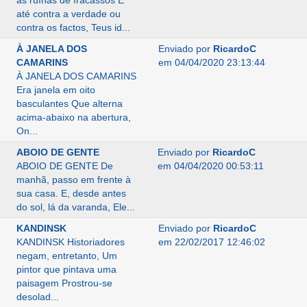
as ruínas de fracassos E
até contra a verdade ou
contra os factos, Teus id...
À JANELA DOS
Enviado por
RicardoC
CAMARINS
em 04/04/2020 23:13:44
À JANELA DOS CAMARINS
Era janela em oito
basculantes Que alterna
acima-abaixo na abertura,
On...
ABOIO DE GENTE
Enviado por
RicardoC
ABOIO DE GENTE De
em 04/04/2020 00:53:11
manhã, passo em frente à
sua casa. E, desde antes
do sol, lá da varanda, Ele...
KANDINSK
Enviado por
RicardoC
KANDINSK Historiadores
em 22/02/2017 12:46:02
negam, entretanto, Um
pintor que pintava uma
paisagem Prostrou-se
desolad...