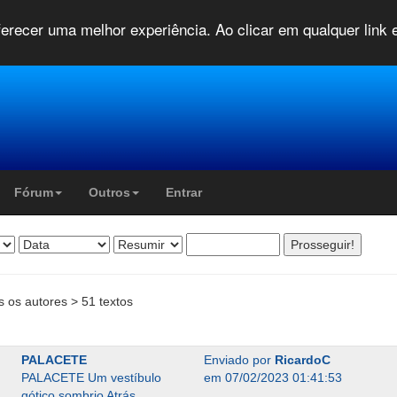
oferecer uma melhor experiência. Ao clicar em qualquer link
Fórum
Outros
Entrar
s os autores > 51 textos
PALACETE
Enviado por
RicardoC
PALACETE Um vestíbulo
em 07/02/2023 01:41:53
gótico sombrio Atrás