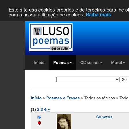
Este site usa cookies próprios e de terceiros para lhe 
com a nossa utilização de cookies.
Saiba mais
Início
Poemas
Clássicos
Mural
Início
>
Poemas e Frases
> Todos os tópicos > Todo
(1)
2
3
4
»
Sonetos