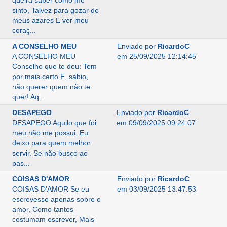
queira saber como me
sinto, Talvez para gozar de
meus azares E ver meu
coraç...
A CONSELHO MEU
Enviado por
RicardoC
A CONSELHO MEU
em 25/09/2025 12:14:45
Conselho que te dou: Tem
por mais certo E, sábio,
não querer quem não te
quer! Aq...
DESAPEGO
Enviado por
RicardoC
DESAPEGO Aquilo que foi
em 09/09/2025 09:24:07
meu não me possui; Eu
deixo para quem melhor
servir. Se não busco ao
pas...
COISAS D'AMOR
Enviado por
RicardoC
COISAS D'AMOR Se eu
em 03/09/2025 13:47:53
escrevesse apenas sobre o
amor, Como tantos
costumam escrever, Mais