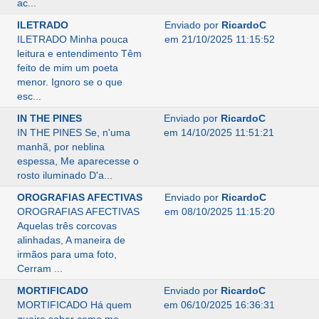
ac...
ILETRADO
Enviado por
RicardoC
ILETRADO Minha pouca
em 21/10/2025 11:15:52
leitura e entendimento Têm
feito de mim um poeta
menor. Ignoro se o que
esc...
IN THE PINES
Enviado por
RicardoC
IN THE PINES Se, n'uma
em 14/10/2025 11:51:21
manhã, por neblina
espessa, Me aparecesse o
rosto iluminado D'a...
OROGRAFIAS AFECTIVAS
Enviado por
RicardoC
OROGRAFIAS AFECTIVAS
em 08/10/2025 11:15:20
Aquelas três corcovas
alinhadas, A maneira de
irmãos para uma foto,
Cerram ...
MORTIFICADO
Enviado por
RicardoC
MORTIFICADO Há quem
em 06/10/2025 16:36:31