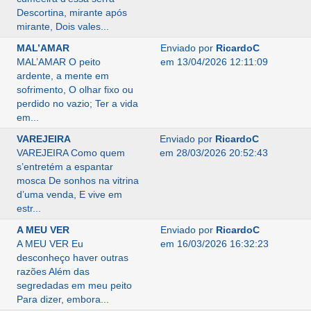
Descortina, mirante após
mirante, Dois vales...
MAL’AMAR
Enviado por
RicardoC
MAL’AMAR O peito
em 13/04/2026 12:11:09
ardente, a mente em
sofrimento, O olhar fixo ou
perdido no vazio; Ter a vida
em...
VAREJEIRA
Enviado por
RicardoC
VAREJEIRA Como quem
em 28/03/2026 20:52:43
s’entretém a espantar
mosca De sonhos na vitrina
d’uma venda, E vive em
estr...
A MEU VER
Enviado por
RicardoC
A MEU VER Eu
em 16/03/2026 16:32:23
desconheço haver outras
razões Além das
segredadas em meu peito
Para dizer, embora...