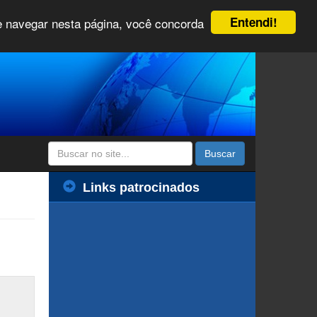
Entendi!
 e navegar nesta página, você concorda
Buscar
Links patrocinados