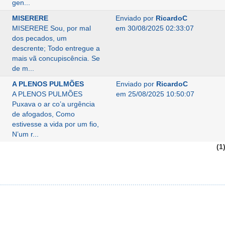
gen...
MISERERE
Enviado por
RicardoC
MISERERE Sou, por mal
em 30/08/2025 02:33:07
dos pecados, um
descrente; Todo entregue a
mais vã concupiscência. Se
de m...
A PLENOS PULMÕES
Enviado por
RicardoC
A PLENOS PULMÕES
em 25/08/2025 10:50:07
Puxava o ar co’a urgência
de afogados, Como
estivesse a vida por um fio,
N’um r...
(1