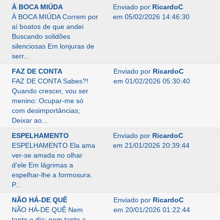
À BOCA MIÚDA
Enviado por
RicardoC
À BOCA MIÚDA Correm por
em 05/02/2026 14:46:30
aí boatos de que andei
Buscando solidões
silenciosas Em lonjuras de
serr...
FAZ DE CONTA
Enviado por
RicardoC
FAZ DE CONTA Sabes?!
em 01/02/2026 05:30:40
Quando crescer, vou ser
menino: Ocupar-me só
com desimportâncias;
Deixar ao...
ESPELHAMENTO
Enviado por
RicardoC
ESPELHAMENTO Ela ama
em 21/01/2026 20:39:44
ver-se amada no olhar
d'ele Em lágrimas a
espelhar-lhe a formosura.
P...
NÃO HÁ-DE QUÊ
Enviado por
RicardoC
NÃO HÁ-DE QUÊ Nem
em 20/01/2026 01:22:44
tanto o dia; nem tanto a