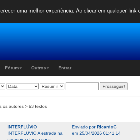
oferecer uma melhor experiência. Ao clicar em qualquer link
Fórum
Outros
Entrar
s os autores > 63 textos
INTERFLÚVIO
Enviado por
RicardoC
INTERFLÚVIO A estrada na
em 25/04/2026 01:41:14
cumeeira d'essa serra