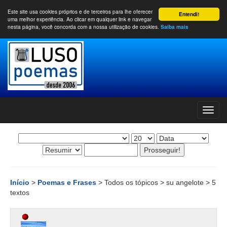
Este site usa cookies próprios e de terceiros para lhe oferecer
Entendi!
uma melhor experiência. Ao clicar em qualquer link e navegar
nesta página, você concorda com a nossa utilização de cookies.
Saiba mais
Início
>
Poemas e Frases
> Todos os tópicos > su angelote > 5
textos