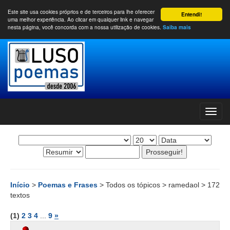
Este site usa cookies próprios e de terceiros para lhe oferecer
Entendi!
uma melhor experiência. Ao clicar em qualquer link e navegar
nesta página, você concorda com a nossa utilização de cookies.
Saiba mais
Início
>
Poemas e Frases
> Todos os tópicos > ramedaol > 172
textos
(1)
2
3
4
...
9
»