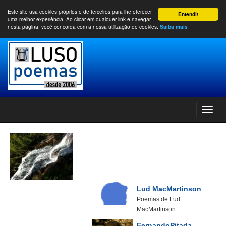
Este site usa cookies próprios e de terceiros para lhe oferecer
Entendi!
uma melhor experiência. Ao clicar em qualquer link e navegar
nesta página, você concorda com a nossa utilização de cookies.
Saiba mais
Lud MacMartinson
Poemas de Lud
MacMartinson
FernandoPitada