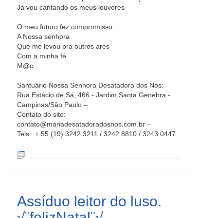
Já vou cantando os meus louvores
O meu futuro fez compromisso
A Nossa senhora
Que me levou pra outros ares
Com a minha fé
M@c.
Santuário Nossa Senhora Desatadora dos Nós:
Rua Estácio de Sá, 466 - Jardim Santa Genebra -
Campinas/São Paulo –
Contato do site:
contato@mariadesatadoradosnos.com.br –
Tels.: + 55 (19) 3242.3211 / 3242.8810 / 3243.0447
Assíduo leitor do luso.
√¨felizNatal¨√