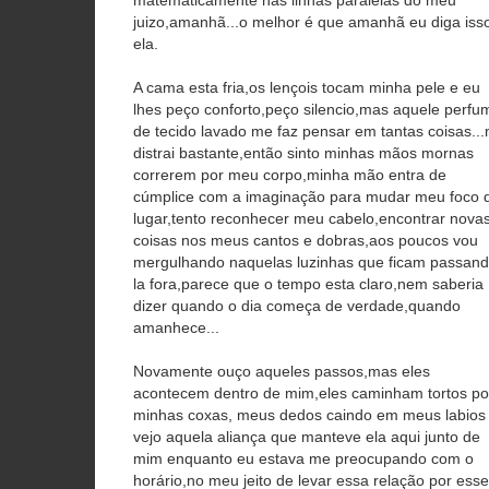
matematicamente nas linhas paralelas do meu
juizo,amanhã...o melhor é que amanhã eu diga iss
ela.
A cama esta fria,os lençois tocam minha pele e eu
lhes peço conforto,peço silencio,mas aquele perfu
de tecido lavado me faz pensar em tantas coisas..
distrai bastante,então sinto minhas mãos mornas
correrem por meu corpo,minha mão entra de
cúmplice com a imaginação para mudar meu foco 
lugar,tento reconhecer meu cabelo,encontrar nova
coisas nos meus cantos e dobras,aos poucos vou
mergulhando naquelas luzinhas que ficam passan
la fora,parece que o tempo esta claro,nem saberia
dizer quando o dia começa de verdade,quando
amanhece...
Novamente ouço aqueles passos,mas eles
acontecem dentro de mim,eles caminham tortos po
minhas coxas, meus dedos caindo em meus labios
vejo aquela aliança que manteve ela aqui junto de
mim enquanto eu estava me preocupando com o
horário,no meu jeito de levar essa relação por esse