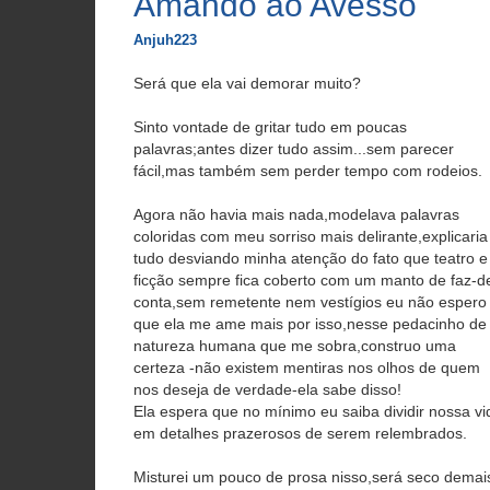
Amando ao Avesso
Anjuh223
Será que ela vai demorar muito?
Sinto vontade de gritar tudo em poucas
palavras;antes dizer tudo assim...sem parecer
fácil,mas também sem perder tempo com rodeios.
Agora não havia mais nada,modelava palavras
coloridas com meu sorriso mais delirante,explicaria
tudo desviando minha atenção do fato que teatro e
ficção sempre fica coberto com um manto de faz-d
conta,sem remetente nem vestígios eu não espero
que ela me ame mais por isso,nesse pedacinho de
natureza humana que me sobra,construo uma
certeza -não existem mentiras nos olhos de quem
nos deseja de verdade-ela sabe disso!
Ela espera que no mínimo eu saiba dividir nossa vi
em detalhes prazerosos de serem relembrados.
Misturei um pouco de prosa nisso,será seco demai