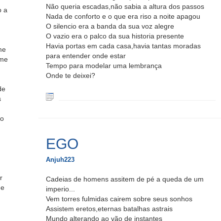
Não queria escadas,não sabia a altura dos passos
o a
Nada de conforto e o que era riso a noite apagou
O silencio era a banda da sua voz alegre
O vazio era o palco da sua historia presente
Havia portas em cada casa,havia tantas moradas
me
para entender onde estar
.me
Tempo para modelar uma lembrança
Onde te deixei?
de
s
do
EGO
Anjuh223
r
Cadeias de homens assitem de pé a queda de um
 e
imperio...
Vem torres fulmidas cairem sobre seus sonhos
Assistem eretos,eternas batalhas astrais
Mundo alterando ao vão de instantes