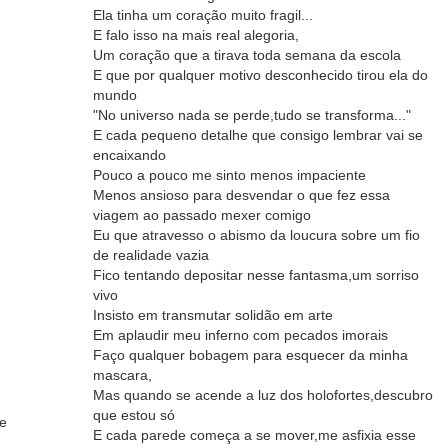
Ela tinha um coração muito fragil...
E falo isso na mais real alegoria,
Um coração que a tirava toda semana da escola
E que por qualquer motivo desconhecido tirou ela do
mundo
"No universo nada se perde,tudo se transforma..."
E cada pequeno detalhe que consigo lembrar vai se
encaixando
Pouco a pouco me sinto menos impaciente
Menos ansioso para desvendar o que fez essa
viagem ao passado mexer comigo
Eu que atravesso o abismo da loucura sobre um fio
de realidade vazia
Fico tentando depositar nesse fantasma,um sorriso
vivo
Insisto em transmutar solidão em arte
Em aplaudir meu inferno com pecados imorais
Faço qualquer bobagem para esquecer da minha
mascara,
Mas quando se acende a luz dos holofortes,descubro
que estou só
se
E cada parede começa a se mover,me asfixia esse