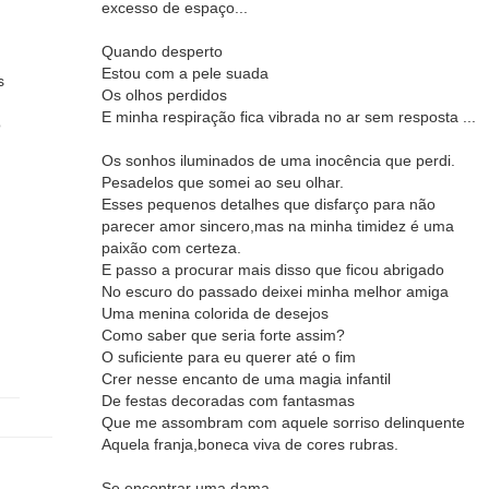
excesso de espaço...
Quando desperto
Estou com a pele suada
s
Os olhos perdidos
E minha respiração fica vibrada no ar sem resposta ...
o
Os sonhos iluminados de uma inocência que perdi.
Pesadelos que somei ao seu olhar.
Esses pequenos detalhes que disfarço para não
parecer amor sincero,mas na minha timidez é uma
paixão com certeza.
E passo a procurar mais disso que ficou abrigado
No escuro do passado deixei minha melhor amiga
Uma menina colorida de desejos
Como saber que seria forte assim?
O suficiente para eu querer até o fim
Crer nesse encanto de uma magia infantil
De festas decoradas com fantasmas
Que me assombram com aquele sorriso delinquente
Aquela franja,boneca viva de cores rubras.
Se encontrar uma dama