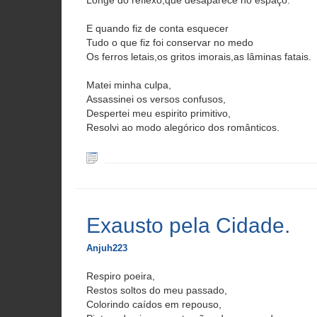
Longe do reflexo,que desaparece no espaço.
E quando fiz de conta esquecer
Tudo o que fiz foi conservar no medo
Os ferros letais,os gritos imorais,as lâminas fatais.
Matei minha culpa,
Assassinei os versos confusos,
Despertei meu espirito primitivo,
Resolvi ao modo alegórico dos românticos.
Exausto pela Cidade.
Anjuh223
Respiro poeira,
Restos soltos do meu passado,
Colorindo caídos em repouso,