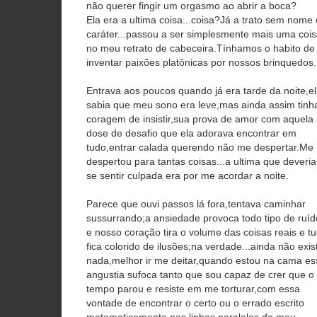
não querer fingir um orgasmo ao abrir a boca?
Ela era a ultima coisa...coisa?Já a trato sem nome
caráter...passou a ser simplesmente mais uma coi
no meu retrato de cabeceira.Tínhamos o habito de
inventar paixões platônicas por nossos brinquedos.
Entrava aos poucos quando já era tarde da noite,e
sabia que meu sono era leve,mas ainda assim tinh
coragem de insistir,sua prova de amor com aquela
dose de desafio que ela adorava encontrar em
tudo,entrar calada querendo não me despertar.Me
despertou para tantas coisas...a ultima que deveria
se sentir culpada era por me acordar a noite.
Parece que ouvi passos lá fora,tentava caminhar
sussurrando;a ansiedade provoca todo tipo de ruíd
e nosso coração tira o volume das coisas reais e t
fica colorido de ilusões;na verdade...ainda não exis
nada,melhor ir me deitar,quando estou na cama es
angustia sufoca tanto que sou capaz de crer que o
tempo parou e resiste em me torturar,com essa
vontade de encontrar o certo ou o errado escrito