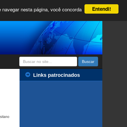
Entendi!
 e navegar nesta página, você concorda
Buscar
Links patrocinados
sitano