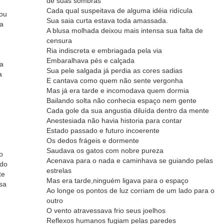
de suas sombras
Cada qual suspeitava de alguma idéia ridícula
 ou
Sua saia curta estava toda amassada.
sa
A blusa molhada deixou mais intensa sua falta de
censura
Ria indiscreta e embriagada pela via
Embaralhava pés e calçada
la
Sua pele salgada já perdia as cores sadias
a
E cantava como quem não sente vergonha
Mas já era tarde e incomodava quem dormia
Bailando solta não conhecia espaço nem gente
Cada gole da sua angustia diluída dentro da mente
Anestesiada não havia historia para contar
Estado passado e futuro incoerente
Os dedos frágeis e dormente
Saudava os gatos com nobre pureza
o
Acenava para o nada e caminhava se guiando pelas
udo
estrelas
te
Mas era tarde,ninguém ligava para o espaço
sa
Ao longe os pontos de luz corriam de um lado para o
outro
O vento atravessava frio seus joelhos
Reflexos humanos fugiam pelas paredes