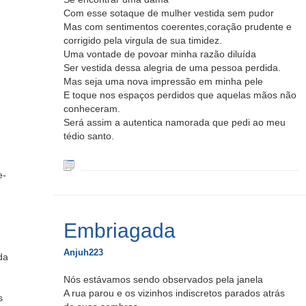
Com esse sotaque de mulher vestida sem pudor
Mas com sentimentos coerentes,coração prudente e
corrigido pela virgula de sua timidez.
Uma vontade de povoar minha razão diluída
Ser vestida dessa alegria de uma pessoa perdida.
Mas seja uma nova impressão em minha pele
E toque nos espaços perdidos que aquelas mãos não
conheceram.
Será assim a autentica namorada que pedi ao meu
tédio santo.
e-
Embriagada
Anjuh223
da
Nós estávamos sendo observados pela janela
A rua parou e os vizinhos indiscretos parados atrás
s