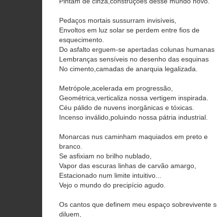
Pintam de cinza,construções desse mundo novo.
Pedaços mortais sussurram invisíveis,
Envoltos em luz solar se perdem entre fios de
esquecimento.
Do asfalto erguem-se apertadas colunas humanas
Lembranças sensíveis no desenho das esquinas
No cimento,camadas de anarquia legalizada.
Metrópole,acelerada em progressão,
Geométrica,verticaliza nossa vertigem inspirada.
Céu pálido de nuvens inorgânicas e tóxicas.
Incenso inválido,poluindo nossa pátria industrial.
Monarcas nus caminham maquiados em preto e
branco.
Se asfixiam no brilho nublado,
Vapor das escuras linhas de carvão amargo,
Estacionado num limite intuitivo...
Vejo o mundo do precipício agudo.
Os cantos que definem meu espaço sobrevivente 
diluem,