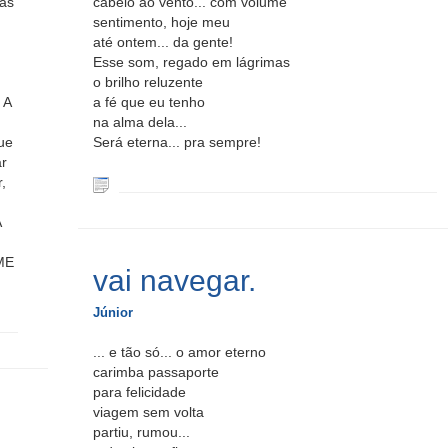
 as
cabelo ao vento... com volume
sentimento, hoje meu
até ontem... da gente!
Esse som, regado em lágrimas
o brilho reluzente
 A
a fé que eu tenho
na alma dela...
ue
Será eterna... pra sempre!
ar
,
A
ME
vai navegar.
Júnior
... e tão só... o amor eterno
carimba passaporte
para felicidade
viagem sem volta
partiu, rumou...