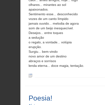
calor... antes amigos, hoje... fogo
olhares... mirantes ao sol
apaixonados.
Sentimento esse... desconhecido
vozes de um canto límpido
jamais ouvido... melodia de agora
som de um beijo inesquecível.
Desejos... entre toques
a sedução
o regalo, a vontade... volúpia
erupção.
Surgiu... bem-vindo
novo amor de um destino
abraços e sorrisos
lenda eterna... doce magia, tentação.
Poesia!