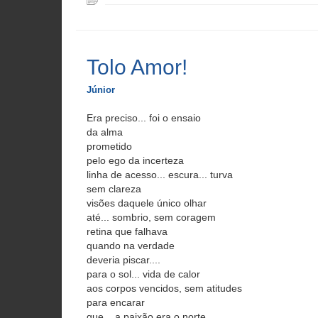
Tolo Amor!
Júnior
Era preciso... foi o ensaio
da alma
prometido
pelo ego da incerteza
linha de acesso... escura... turva
sem clareza
visões daquele único olhar
até... sombrio, sem coragem
retina que falhava
quando na verdade
deveria piscar....
para o sol... vida de calor
aos corpos vencidos, sem atitudes
para encarar
que... a paixão era o norte