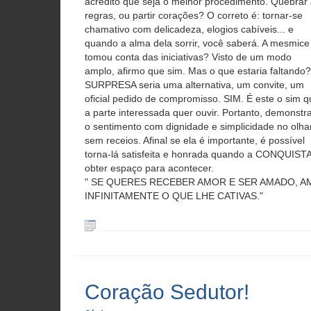
acredito que seja o melhor procedimento. Quebrar
regras, ou partir corações? O correto é: tornar-se
chamativo com delicadeza, elogios cabíveis... e
quando a alma dela sorrir, você saberá. A mesmice
tomou conta das iniciativas? Visto de um modo
amplo, afirmo que sim. Mas o que estaria faltando?
SURPRESA seria uma alternativa, um convite, um
oficial pedido de compromisso. SIM. É este o sim q
a parte interessada quer ouvir. Portanto, demonstr
o sentimento com dignidade e simplicidade no olhar
sem receios. Afinal se ela é importante, é possível
torna-lá satisfeita e honrada quando a CONQUIST
obter espaço para acontecer.
" SE QUERES RECEBER AMOR E SER AMADO, A
INFINITAMENTE O QUE LHE CATIVAS."
Coração Sedutor!