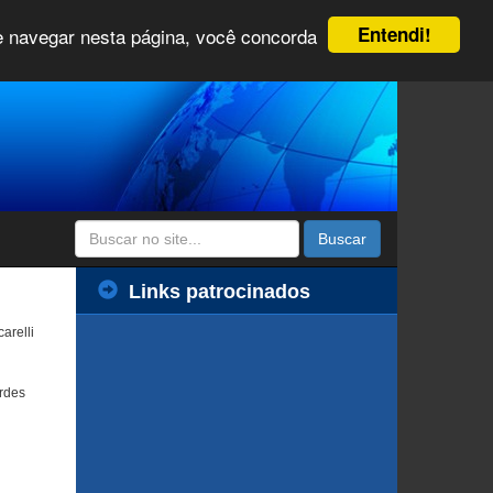
Entendi!
 e navegar nesta página, você concorda
Buscar
Links patrocinados
arelli
rdes