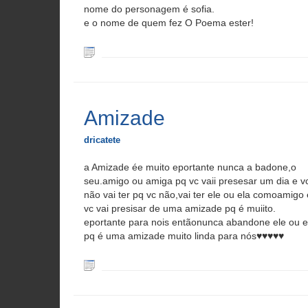
nome do personagem é sofia.
e o nome de quem fez O Poema ester!
Amizade
dricatete
a Amizade ée muito eportante nunca a badone,o
seu.amigo ou amiga pq vc vaii presesar um dia e v
não vai ter pq vc não,vai ter ele ou ela comoamigo 
vc vai presisar de uma amizade pq é muiito.
eportante para nois entãonunca abandone ele ou e
pq é uma amizade muito linda para nós♥♥♥♥♥