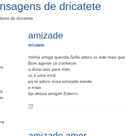
nsagens de dricatete
res de dricatete
amizade
dricatete
minha amiga querida,Sofia adoro vc ede mais que
Bom agente ce conhecer.
eu
a dorei isso para mim,
vc é uma irmã.
pq te adoro nosa amizade éande.
e mais
is
bjs desua amigah Esterrrr
ão
 ma
amizade amor