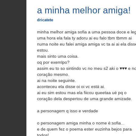
a minha melhor amiga!
dricatete
minha melhor amiga sofia a uma pessoa doce e leg
uma hora ela fala ty adoru ai eu falo tbm tbmm ai
numa noite eu falei amiga amiga vc ta ai ai ela diss
estou.
mais sinto uma coisa.
oq por exemlpo?
assim eu to so sintindo vc no meu s2 aki o ♥♥♥ e n
coração mesmo.
ai na noite seguinte.
aconteceu ela disse oi oi vc está ai.
ai eu sim estou mas ela fiicou queetaa ué pq o
coração dela despertou de uma grande amizade.
a personagem q isso e verdade
o personagem amiga minha o nome é:sofia...
e de quem fez o poema ester euzinha bejos para
todos!