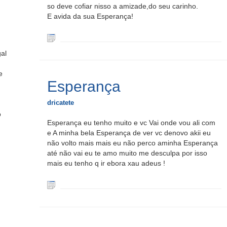
so deve cofiar nisso a amizade,do seu carinho.
E avida da sua Esperança!
al
e
Esperança
dricatete
o
Esperança eu tenho muito e vc Vai onde vou ali com
e A minha bela Esperança de ver vc denovo akii eu
não volto mais mais eu não perco aminha Esperança
até não vai eu te amo muito me desculpa por isso
mais eu tenho q ir ebora xau adeus !