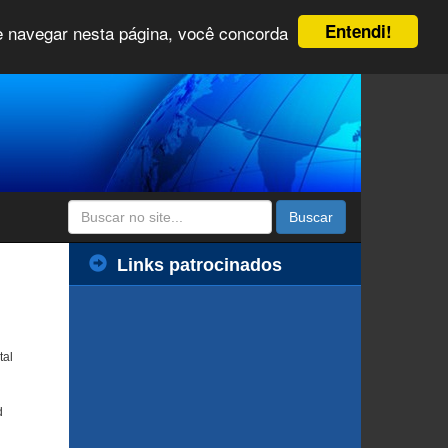
Entendi!
 e navegar nesta página, você concorda
Buscar
Links patrocinados
tal
d