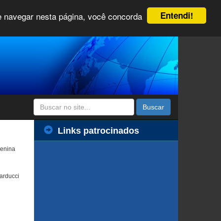
Entendi!
 e navegar nesta página, você concorda
Buscar
Links patrocinados
menina
arducci