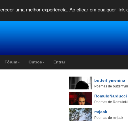
oferecer uma melhor experiência. Ao clicar em qualquer link
Fórum
Outros
Entrar
butterflymenina
Poemas de butterfly
RomuloNarducci
Poemas de RomuloN
mrjack
Poemas de mrjack