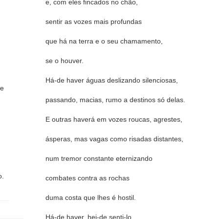
e, com eles fincados no chão,
sentir as vozes mais profundas
que há na terra e o seu chamamento,
se o houver.
Há-de haver águas deslizando silenciosas,
de
passando, macias, rumo a destinos só delas.
E outras haverá em vozes roucas, agrestes,
ásperas, mas vagas como risadas distantes,
num tremor constante eternizando
o.
combates contra as rochas
duma costa que lhes é hostil.
Há-de haver, hei-de senti-lo,