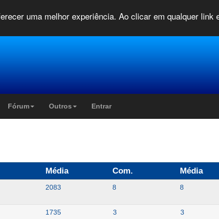
oferecer uma melhor experiência. Ao clicar em qualquer link
Fórum
Outros
Entrar
Média
Com.
Média
2083
8
8
1735
3
3