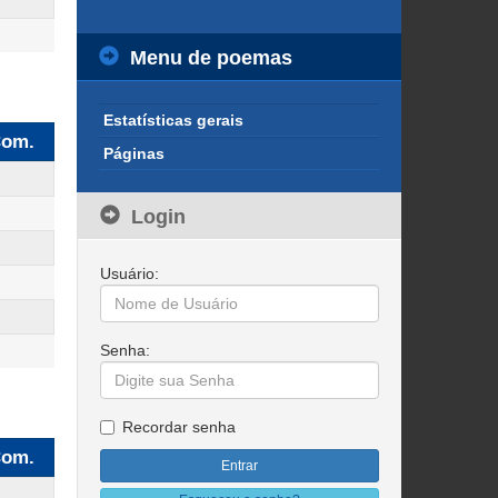
Menu de poemas
Estatísticas gerais
om.
Páginas
Login
Usuário:
Senha:
Recordar senha
om.