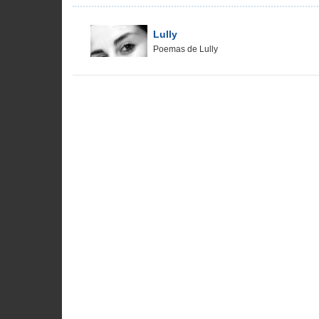
Lully
Poemas de Lully