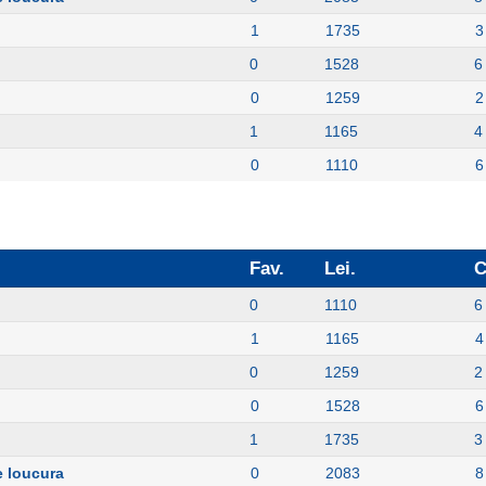
1
1735
3
0
1528
6
0
1259
2
o
1
1165
4
0
1110
6
Fav.
Lei.
C
0
1110
6
1
1165
4
0
1259
2
0
1528
6
1
1735
3
e loucura
0
2083
8