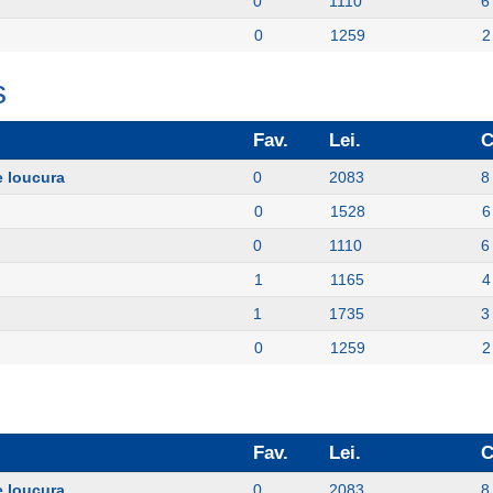
0
1110
6
0
1259
2
s
Fav.
Lei.
C
e loucura
0
2083
8
0
1528
6
0
1110
6
1
1165
4
1
1735
3
0
1259
2
Fav.
Lei.
C
e loucura
0
2083
8