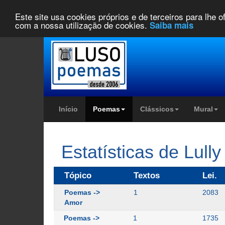
Este site usa cookies próprios e de terceiros para lhe 
com a nossa utilização de cookies.
Saiba mais
Início
Poemas
Clássicos
Mural
Estatísticas de Lully
Tópico
Textos
Lei.
Poemas ->
1
2083
Amor
Poemas ->
1
1735