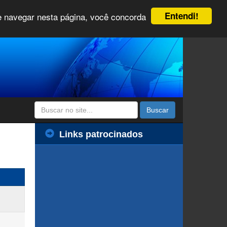
Entendi!
 e navegar nesta página, você concorda
Buscar
Links patrocinados